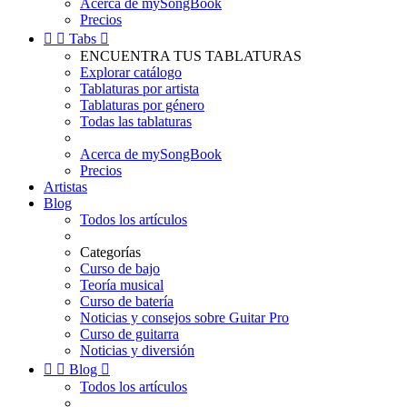
Acerca de mySongBook
Precios


Tabs

ENCUENTRA TUS TABLATURAS
Explorar catálogo
Tablaturas por artista
Tablaturas por género
Todas las tablaturas
Acerca de mySongBook
Precios
Artistas
Blog
Todos los artículos
Categorías
Curso de bajo
Teoría musical
Curso de batería
Noticias y consejos sobre Guitar Pro
Curso de guitarra
Noticias y diversión


Blog

Todos los artículos