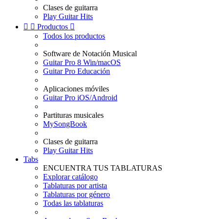
Clases de guitarra
Play Guitar Hits


Productos

Todos los productos
Software de Notación Musical
Guitar Pro 8 Win/macOS
Guitar Pro Educación
Aplicaciones móviles
Guitar Pro iOS/Android
Partituras musicales
MySongBook
Clases de guitarra
Play Guitar Hits
Tabs
ENCUENTRA TUS TABLATURAS
Explorar catálogo
Tablaturas por artista
Tablaturas por género
Todas las tablaturas