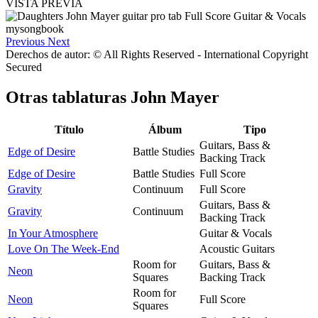
VISTA PREVIA
Previous
Next
Derechos de autor: © All Rights Reserved - International Copyright
Secured
Otras tablaturas
John Mayer
Título
Álbum
Tipo
Guitars, Bass &
Edge of Desire
Battle Studies
Backing Track
Edge of Desire
Battle Studies
Full Score
Gravity
Continuum
Full Score
Guitars, Bass &
Gravity
Continuum
Backing Track
In Your Atmosphere
Guitar & Vocals
Love On The Week-End
Acoustic Guitars
Room for
Guitars, Bass &
Neon
Squares
Backing Track
Room for
Neon
Full Score
Squares