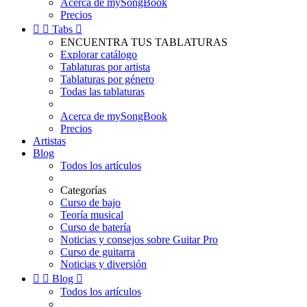
Acerca de mySongBook
Precios


Tabs

ENCUENTRA TUS TABLATURAS
Explorar catálogo
Tablaturas por artista
Tablaturas por género
Todas las tablaturas
Acerca de mySongBook
Precios
Artistas
Blog
Todos los artículos
Categorías
Curso de bajo
Teoría musical
Curso de batería
Noticias y consejos sobre Guitar Pro
Curso de guitarra
Noticias y diversión


Blog

Todos los artículos