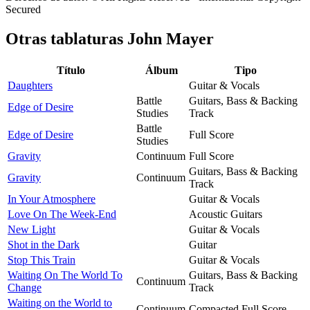
Secured
Otras tablaturas
John Mayer
Título
Álbum
Tipo
Daughters
Guitar & Vocals
Battle
Guitars, Bass & Backing
Edge of Desire
Studies
Track
Battle
Edge of Desire
Full Score
Studies
Gravity
Continuum
Full Score
Guitars, Bass & Backing
Gravity
Continuum
Track
In Your Atmosphere
Guitar & Vocals
Love On The Week-End
Acoustic Guitars
New Light
Guitar & Vocals
Shot in the Dark
Guitar
Stop This Train
Guitar & Vocals
Waiting On The World To
Guitars, Bass & Backing
Continuum
Change
Track
Waiting on the World to
Continuum
Compacted Full Score