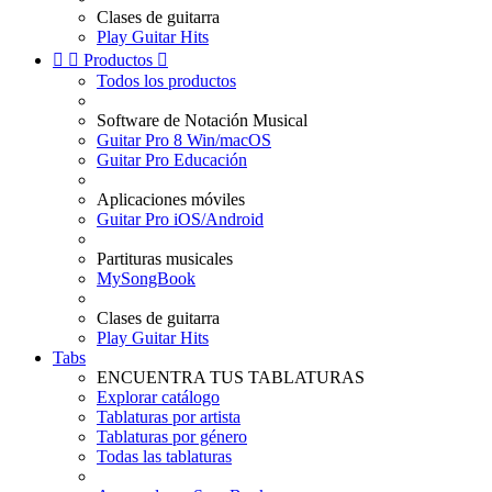
Clases de guitarra
Play Guitar Hits


Productos

Todos los productos
Software de Notación Musical
Guitar Pro 8 Win/macOS
Guitar Pro Educación
Aplicaciones móviles
Guitar Pro iOS/Android
Partituras musicales
MySongBook
Clases de guitarra
Play Guitar Hits
Tabs
ENCUENTRA TUS TABLATURAS
Explorar catálogo
Tablaturas por artista
Tablaturas por género
Todas las tablaturas