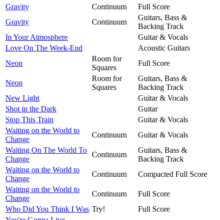
Gravity
Continuum
Full Score
Guitars, Bass &
Gravity
Continuum
Backing Track
In Your Atmosphere
Guitar & Vocals
Love On The Week-End
Acoustic Guitars
Room for
Neon
Full Score
Squares
Room for
Guitars, Bass &
Neon
Squares
Backing Track
New Light
Guitar & Vocals
Shot in the Dark
Guitar
Stop This Train
Guitar & Vocals
Waiting on the World to
Continuum
Guitar & Vocals
Change
Waiting On The World To
Guitars, Bass &
Continuum
Change
Backing Track
Waiting on the World to
Continuum
Compacted Full Score
Change
Waiting on the World to
Continuum
Full Score
Change
Who Did You Think I Was
Try!
Full Score
You're Gonna Live