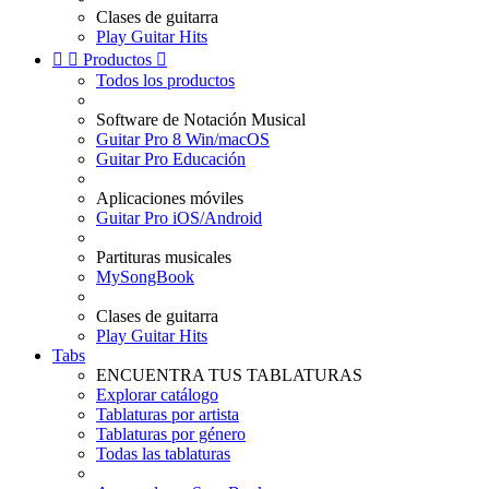
Clases de guitarra
Play Guitar Hits


Productos

Todos los productos
Software de Notación Musical
Guitar Pro 8 Win/macOS
Guitar Pro Educación
Aplicaciones móviles
Guitar Pro iOS/Android
Partituras musicales
MySongBook
Clases de guitarra
Play Guitar Hits
Tabs
ENCUENTRA TUS TABLATURAS
Explorar catálogo
Tablaturas por artista
Tablaturas por género
Todas las tablaturas