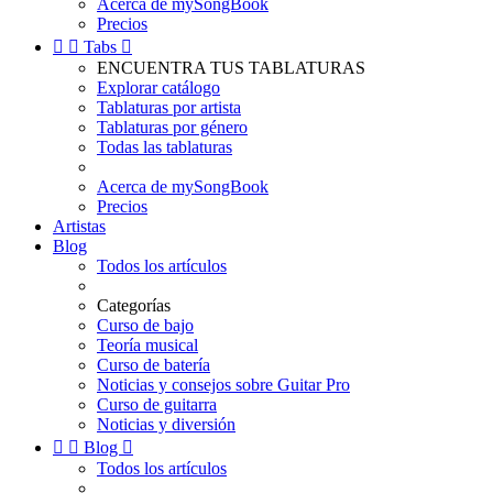
Acerca de mySongBook
Precios


Tabs

ENCUENTRA TUS TABLATURAS
Explorar catálogo
Tablaturas por artista
Tablaturas por género
Todas las tablaturas
Acerca de mySongBook
Precios
Artistas
Blog
Todos los artículos
Categorías
Curso de bajo
Teoría musical
Curso de batería
Noticias y consejos sobre Guitar Pro
Curso de guitarra
Noticias y diversión


Blog

Todos los artículos