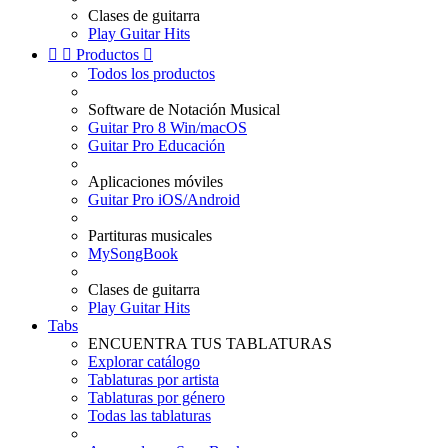
Clases de guitarra
Play Guitar Hits


Productos

Todos los productos
Software de Notación Musical
Guitar Pro 8 Win/macOS
Guitar Pro Educación
Aplicaciones móviles
Guitar Pro iOS/Android
Partituras musicales
MySongBook
Clases de guitarra
Play Guitar Hits
Tabs
ENCUENTRA TUS TABLATURAS
Explorar catálogo
Tablaturas por artista
Tablaturas por género
Todas las tablaturas