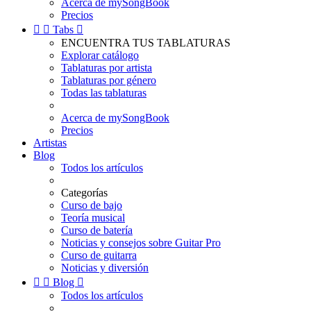
Acerca de mySongBook
Precios


Tabs

ENCUENTRA TUS TABLATURAS
Explorar catálogo
Tablaturas por artista
Tablaturas por género
Todas las tablaturas
Acerca de mySongBook
Precios
Artistas
Blog
Todos los artículos
Categorías
Curso de bajo
Teoría musical
Curso de batería
Noticias y consejos sobre Guitar Pro
Curso de guitarra
Noticias y diversión


Blog

Todos los artículos