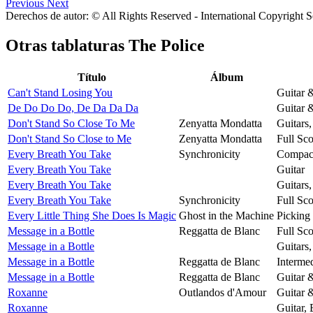
Previous
Next
Derechos de autor: © All Rights Reserved - International Copyright 
Otras tablaturas
The Police
Título
Álbum
Can't Stand Losing You
Guitar 
De Do Do Do, De Da Da Da
Guitar 
Don't Stand So Close To Me
Zenyatta Mondatta
Guitars
Don't Stand So Close to Me
Zenyatta Mondatta
Full Sco
Every Breath You Take
Synchronicity
Compact
Every Breath You Take
Guitar
Every Breath You Take
Guitars
Every Breath You Take
Synchronicity
Full Sco
Every Little Thing She Does Is Magic
Ghost in the Machine
Picking
Message in a Bottle
Reggatta de Blanc
Full Sco
Message in a Bottle
Guitars
Message in a Bottle
Reggatta de Blanc
Intermed
Message in a Bottle
Reggatta de Blanc
Guitar 
Roxanne
Outlandos d'Amour
Guitar 
Roxanne
Guitar,