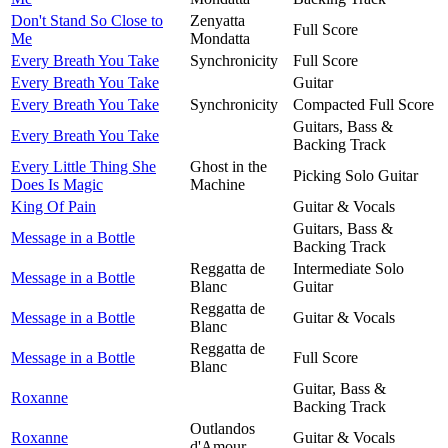
Don't Stand So Close to
Zenyatta
Full Score
Me
Mondatta
Every Breath You Take
Synchronicity
Full Score
Every Breath You Take
Guitar
Every Breath You Take
Synchronicity
Compacted Full Score
Guitars, Bass &
Every Breath You Take
Backing Track
Every Little Thing She
Ghost in the
Picking Solo Guitar
Does Is Magic
Machine
King Of Pain
Guitar & Vocals
Guitars, Bass &
Message in a Bottle
Backing Track
Reggatta de
Intermediate Solo
Message in a Bottle
Blanc
Guitar
Reggatta de
Message in a Bottle
Guitar & Vocals
Blanc
Reggatta de
Message in a Bottle
Full Score
Blanc
Guitar, Bass &
Roxanne
Backing Track
Outlandos
Roxanne
Guitar & Vocals
d'Amour