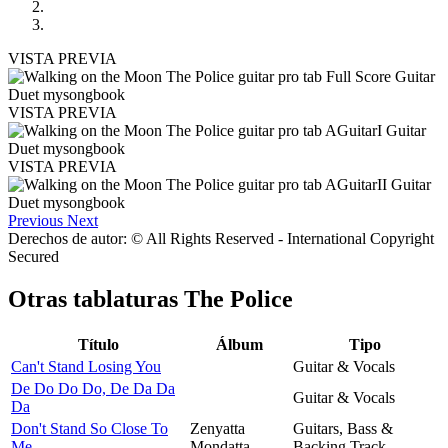
VISTA PREVIA
VISTA PREVIA
VISTA PREVIA
Previous
Next
Derechos de autor: © All Rights Reserved - International Copyright
Secured
Otras tablaturas
The Police
Título
Álbum
Tipo
Can't Stand Losing You
Guitar & Vocals
De Do Do Do, De Da Da
Guitar & Vocals
Da
Don't Stand So Close To
Zenyatta
Guitars, Bass &
Me
Mondatta
Backing Track