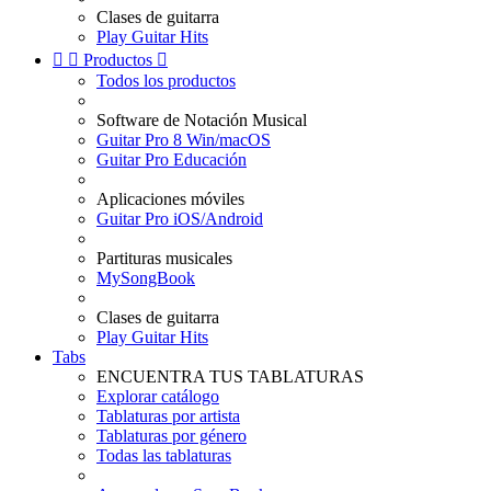
Clases de guitarra
Play Guitar Hits


Productos

Todos los productos
Software de Notación Musical
Guitar Pro 8 Win/macOS
Guitar Pro Educación
Aplicaciones móviles
Guitar Pro iOS/Android
Partituras musicales
MySongBook
Clases de guitarra
Play Guitar Hits
Tabs
ENCUENTRA TUS TABLATURAS
Explorar catálogo
Tablaturas por artista
Tablaturas por género
Todas las tablaturas