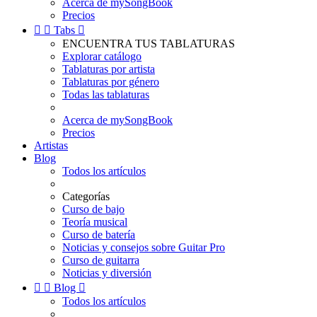
Acerca de mySongBook
Precios


Tabs

ENCUENTRA TUS TABLATURAS
Explorar catálogo
Tablaturas por artista
Tablaturas por género
Todas las tablaturas
Acerca de mySongBook
Precios
Artistas
Blog
Todos los artículos
Categorías
Curso de bajo
Teoría musical
Curso de batería
Noticias y consejos sobre Guitar Pro
Curso de guitarra
Noticias y diversión


Blog

Todos los artículos