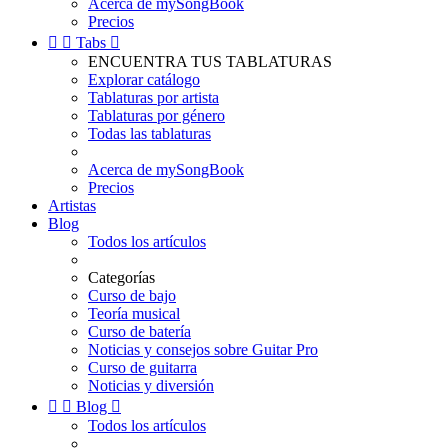
Acerca de mySongBook
Precios


Tabs

ENCUENTRA TUS TABLATURAS
Explorar catálogo
Tablaturas por artista
Tablaturas por género
Todas las tablaturas
Acerca de mySongBook
Precios
Artistas
Blog
Todos los artículos
Categorías
Curso de bajo
Teoría musical
Curso de batería
Noticias y consejos sobre Guitar Pro
Curso de guitarra
Noticias y diversión


Blog

Todos los artículos