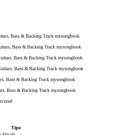
Secured
Tipo
& Vocals