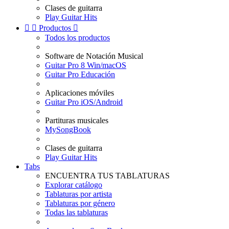
Clases de guitarra
Play Guitar Hits


Productos

Todos los productos
Software de Notación Musical
Guitar Pro 8 Win/macOS
Guitar Pro Educación
Aplicaciones móviles
Guitar Pro iOS/Android
Partituras musicales
MySongBook
Clases de guitarra
Play Guitar Hits
Tabs
ENCUENTRA TUS TABLATURAS
Explorar catálogo
Tablaturas por artista
Tablaturas por género
Todas las tablaturas