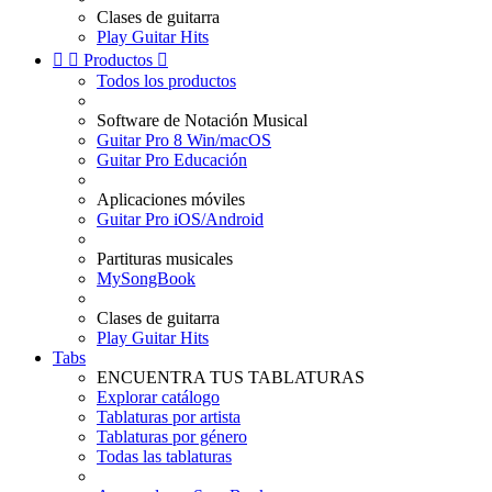
Clases de guitarra
Play Guitar Hits


Productos

Todos los productos
Software de Notación Musical
Guitar Pro 8 Win/macOS
Guitar Pro Educación
Aplicaciones móviles
Guitar Pro iOS/Android
Partituras musicales
MySongBook
Clases de guitarra
Play Guitar Hits
Tabs
ENCUENTRA TUS TABLATURAS
Explorar catálogo
Tablaturas por artista
Tablaturas por género
Todas las tablaturas