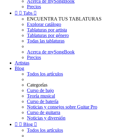
Acerca de mySongBook
Precios


Tabs

ENCUENTRA TUS TABLATURAS
Explorar catálogo
Tablaturas por artista
Tablaturas por género
Todas las tablaturas
Acerca de mySongBook
Precios
Artistas
Blog
Todos los artículos
Categorías
Curso de bajo
Teoría musical
Curso de batería
Noticias y consejos sobre Guitar Pro
Curso de guitarra
Noticias y diversión


Blog

Todos los artículos