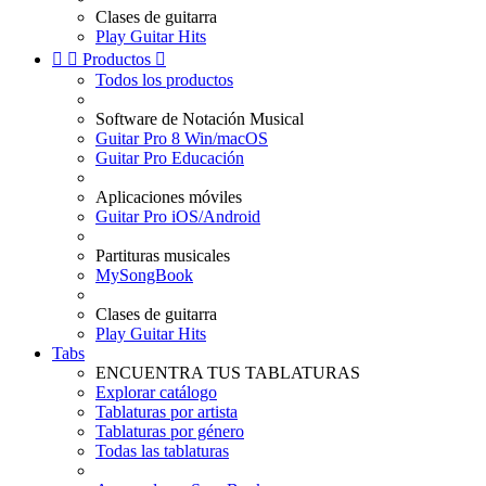
Clases de guitarra
Play Guitar Hits


Productos

Todos los productos
Software de Notación Musical
Guitar Pro 8 Win/macOS
Guitar Pro Educación
Aplicaciones móviles
Guitar Pro iOS/Android
Partituras musicales
MySongBook
Clases de guitarra
Play Guitar Hits
Tabs
ENCUENTRA TUS TABLATURAS
Explorar catálogo
Tablaturas por artista
Tablaturas por género
Todas las tablaturas