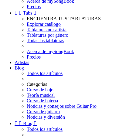
Acerca de mySongBook
Precios


Tabs

ENCUENTRA TUS TABLATURAS
Explorar catálogo
Tablaturas por artista
Tablaturas por género
Todas las tablaturas
Acerca de mySongBook
Precios
Artistas
Blog
Todos los artículos
Categorías
Curso de bajo
Teoría musical
Curso de batería
Noticias y consejos sobre Guitar Pro
Curso de guitarra
Noticias y diversión


Blog

Todos los artículos