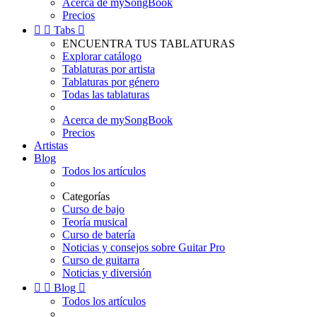
Acerca de mySongBook
Precios


Tabs

ENCUENTRA TUS TABLATURAS
Explorar catálogo
Tablaturas por artista
Tablaturas por género
Todas las tablaturas
Acerca de mySongBook
Precios
Artistas
Blog
Todos los artículos
Categorías
Curso de bajo
Teoría musical
Curso de batería
Noticias y consejos sobre Guitar Pro
Curso de guitarra
Noticias y diversión


Blog

Todos los artículos