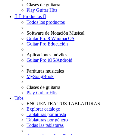
Clases de guitarra
Play Guitar Hits


Productos

Todos los productos
Software de Notación Musical
Guitar Pro 8 Win/macOS
Guitar Pro Educación
Aplicaciones móviles
Guitar Pro iOS/Android
Partituras musicales
MySongBook
Clases de guitarra
Play Guitar Hits
Tabs
ENCUENTRA TUS TABLATURAS
Explorar catálogo
Tablaturas por artista
Tablaturas por género
Todas las tablaturas