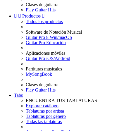
Clases de guitarra
Play Guitar Hits


Productos

Todos los productos
Software de Notación Musical
Guitar Pro 8 Win/macOS
Guitar Pro Educación
Aplicaciones móviles
Guitar Pro iOS/Android
Partituras musicales
MySongBook
Clases de guitarra
Play Guitar Hits
Tabs
ENCUENTRA TUS TABLATURAS
Explorar catálogo
Tablaturas por artista
Tablaturas por género
Todas las tablaturas