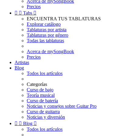
Acerca de mySongBook
Precios


Tabs

ENCUENTRA TUS TABLATURAS
Explorar catálogo
Tablaturas por artista
Tablaturas por género
Todas las tablaturas
Acerca de mySongBook
Precios
Artistas
Blog
Todos los artículos
Categorías
Curso de bajo
Teoría musical
Curso de batería
Noticias y consejos sobre Guitar Pro
Curso de guitarra
Noticias y diversión


Blog

Todos los artículos