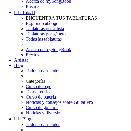
Acerca de mySongBook
Precios


Tabs

ENCUENTRA TUS TABLATURAS
Explorar catálogo
Tablaturas por artista
Tablaturas por género
Todas las tablaturas
Acerca de mySongBook
Precios
Artistas
Blog
Todos los artículos
Categorías
Curso de bajo
Teoría musical
Curso de batería
Noticias y consejos sobre Guitar Pro
Curso de guitarra
Noticias y diversión


Blog

Todos los artículos