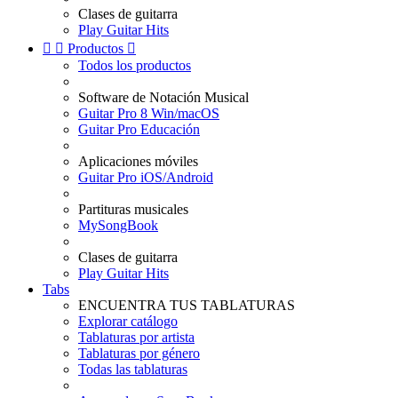
Clases de guitarra
Play Guitar Hits


Productos

Todos los productos
Software de Notación Musical
Guitar Pro 8 Win/macOS
Guitar Pro Educación
Aplicaciones móviles
Guitar Pro iOS/Android
Partituras musicales
MySongBook
Clases de guitarra
Play Guitar Hits
Tabs
ENCUENTRA TUS TABLATURAS
Explorar catálogo
Tablaturas por artista
Tablaturas por género
Todas las tablaturas