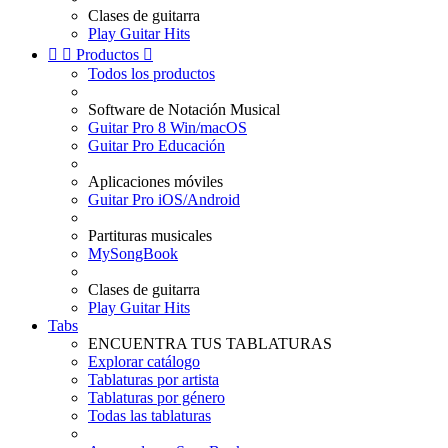
Clases de guitarra
Play Guitar Hits


Productos

Todos los productos
Software de Notación Musical
Guitar Pro 8 Win/macOS
Guitar Pro Educación
Aplicaciones móviles
Guitar Pro iOS/Android
Partituras musicales
MySongBook
Clases de guitarra
Play Guitar Hits
Tabs
ENCUENTRA TUS TABLATURAS
Explorar catálogo
Tablaturas por artista
Tablaturas por género
Todas las tablaturas