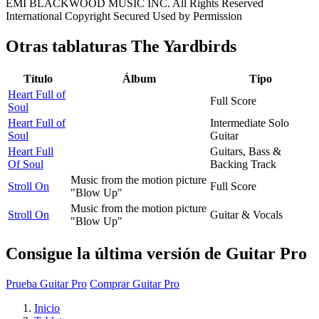
EMI BLACKWOOD MUSIC INC. All Rights Reserved
International Copyright Secured Used by Permission
Otras tablaturas
The Yardbirds
Título
Álbum
Tipo
Heart Full of
Full Score
Soul
Heart Full of
Intermediate Solo
Soul
Guitar
Heart Full
Guitars, Bass &
Of Soul
Backing Track
Music from the motion picture
Stroll On
Full Score
"Blow Up"
Music from the motion picture
Stroll On
Guitar & Vocals
"Blow Up"
Consigue la última versión de Guitar Pro
Prueba Guitar Pro
Comprar Guitar Pro
Inicio