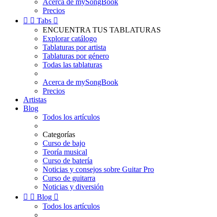
Acerca de mySongBook
Precios


Tabs

ENCUENTRA TUS TABLATURAS
Explorar catálogo
Tablaturas por artista
Tablaturas por género
Todas las tablaturas
Acerca de mySongBook
Precios
Artistas
Blog
Todos los artículos
Categorías
Curso de bajo
Teoría musical
Curso de batería
Noticias y consejos sobre Guitar Pro
Curso de guitarra
Noticias y diversión


Blog

Todos los artículos