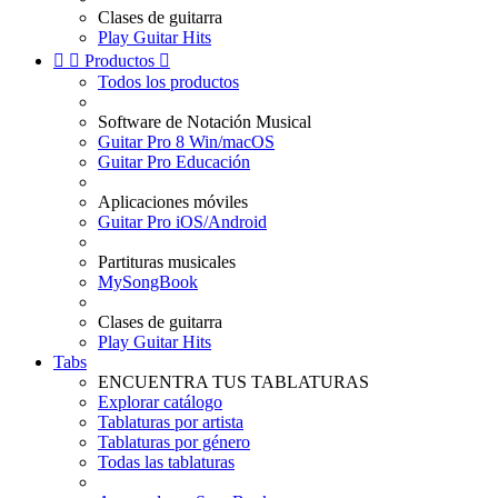
Clases de guitarra
Play Guitar Hits


Productos

Todos los productos
Software de Notación Musical
Guitar Pro 8 Win/macOS
Guitar Pro Educación
Aplicaciones móviles
Guitar Pro iOS/Android
Partituras musicales
MySongBook
Clases de guitarra
Play Guitar Hits
Tabs
ENCUENTRA TUS TABLATURAS
Explorar catálogo
Tablaturas por artista
Tablaturas por género
Todas las tablaturas