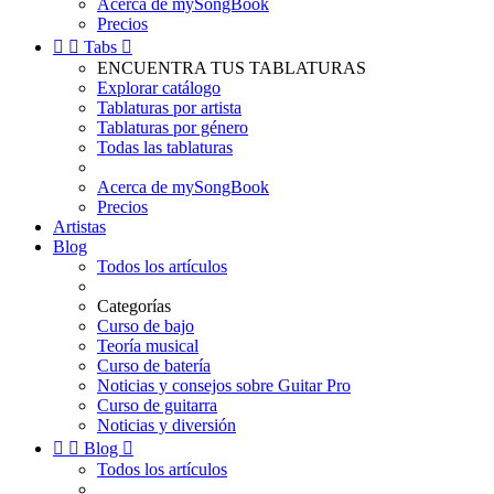
Acerca de mySongBook
Precios


Tabs

ENCUENTRA TUS TABLATURAS
Explorar catálogo
Tablaturas por artista
Tablaturas por género
Todas las tablaturas
Acerca de mySongBook
Precios
Artistas
Blog
Todos los artículos
Categorías
Curso de bajo
Teoría musical
Curso de batería
Noticias y consejos sobre Guitar Pro
Curso de guitarra
Noticias y diversión


Blog

Todos los artículos