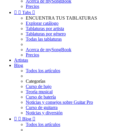
Acerca de mySongBook
Precios


Tabs

ENCUENTRA TUS TABLATURAS
Explorar catálogo
Tablaturas por artista
Tablaturas por género
Todas las tablaturas
Acerca de mySongBook
Precios
Artistas
Blog
Todos los artículos
Categorías
Curso de bajo
Teoría musical
Curso de batería
Noticias y consejos sobre Guitar Pro
Curso de guitarra
Noticias y diversión


Blog

Todos los artículos