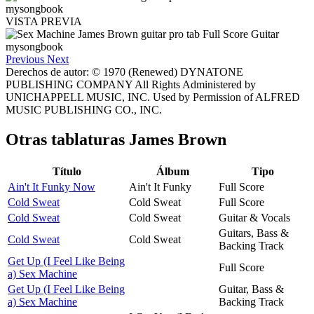
VISTA PREVIA
Previous
Next
Derechos de autor: © 1970 (Renewed) DYNATONE
PUBLISHING COMPANY All Rights Administered by
UNICHAPPELL MUSIC, INC. Used by Permission of ALFRED
MUSIC PUBLISHING CO., INC.
Otras tablaturas
James Brown
Título
Álbum
Tipo
Ain't It Funky Now
Ain't It Funky
Full Score
Cold Sweat
Cold Sweat
Full Score
Cold Sweat
Cold Sweat
Guitar & Vocals
Guitars, Bass &
Cold Sweat
Cold Sweat
Backing Track
Get Up (I Feel Like Being
Full Score
a) Sex Machine
Get Up (I Feel Like Being
Guitar, Bass &
a) Sex Machine
Backing Track