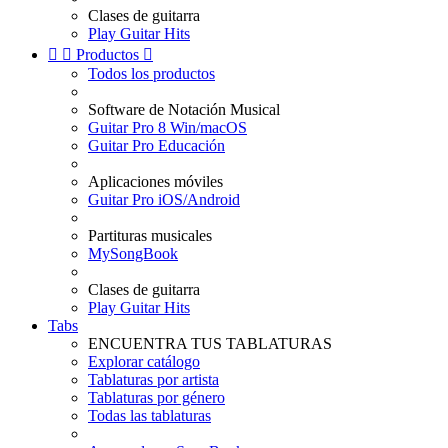
Clases de guitarra
Play Guitar Hits


Productos

Todos los productos
Software de Notación Musical
Guitar Pro 8 Win/macOS
Guitar Pro Educación
Aplicaciones móviles
Guitar Pro iOS/Android
Partituras musicales
MySongBook
Clases de guitarra
Play Guitar Hits
Tabs
ENCUENTRA TUS TABLATURAS
Explorar catálogo
Tablaturas por artista
Tablaturas por género
Todas las tablaturas