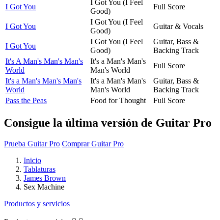
I Got You (I Feel
I Got You
Full Score
Good)
I Got You (I Feel
I Got You
Guitar & Vocals
Good)
I Got You (I Feel
Guitar, Bass &
I Got You
Good)
Backing Track
It's A Man's Man's Man's
It's a Man's Man's
Full Score
World
Man's World
It's a Man's Man's Man's
It's a Man's Man's
Guitar, Bass &
World
Man's World
Backing Track
Pass the Peas
Food for Thought
Full Score
Consigue la última versión de Guitar Pro
Prueba Guitar Pro
Comprar Guitar Pro
Inicio
Tablaturas
James Brown
Sex Machine
Productos y servicios