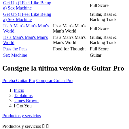
Get Up (I Feel Like Being
Full Score
a) Sex Machine
Get Up (I Feel Like Being
Guitar, Bass &
a) Sex Machine
Backing Track
It's A Man's Man's Man's
It's a Man's Man's
Full Score
World
Man's World
It's a Man's Man's Man's
It's a Man's Man's
Guitar, Bass &
World
Man's World
Backing Track
Pass the Peas
Food for Thought
Full Score
Sex Machine
Guitar
Consigue la última versión de Guitar Pro
Prueba Guitar Pro
Comprar Guitar Pro
Inicio
Tablaturas
James Brown
I Got You
Productos y servicios
Productos y servicios

