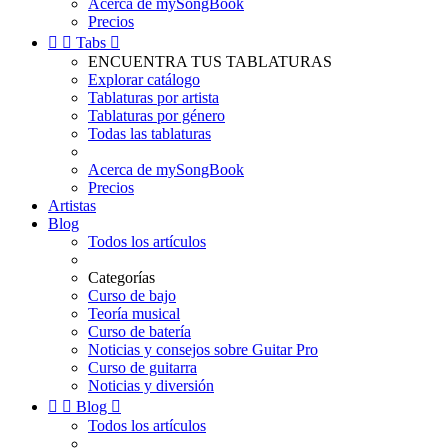
Acerca de mySongBook
Precios


Tabs

ENCUENTRA TUS TABLATURAS
Explorar catálogo
Tablaturas por artista
Tablaturas por género
Todas las tablaturas
Acerca de mySongBook
Precios
Artistas
Blog
Todos los artículos
Categorías
Curso de bajo
Teoría musical
Curso de batería
Noticias y consejos sobre Guitar Pro
Curso de guitarra
Noticias y diversión


Blog

Todos los artículos