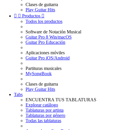
Clases de guitarra
Play Guitar Hits


Productos

Todos los productos
Software de Notación Musical
Guitar Pro 8 Win/macOS
Guitar Pro Educación
Aplicaciones móviles
Guitar Pro iOS/Android
Partituras musicales
MySongBook
Clases de guitarra
Play Guitar Hits
Tabs
ENCUENTRA TUS TABLATURAS
Explorar catálogo
Tablaturas por artista
Tablaturas por género
Todas las tablaturas