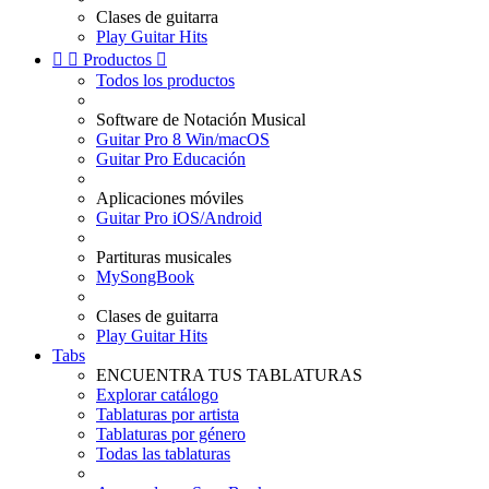
Clases de guitarra
Play Guitar Hits


Productos

Todos los productos
Software de Notación Musical
Guitar Pro 8 Win/macOS
Guitar Pro Educación
Aplicaciones móviles
Guitar Pro iOS/Android
Partituras musicales
MySongBook
Clases de guitarra
Play Guitar Hits
Tabs
ENCUENTRA TUS TABLATURAS
Explorar catálogo
Tablaturas por artista
Tablaturas por género
Todas las tablaturas