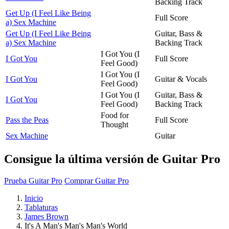
Backing Track
Get Up (I Feel Like Being
Full Score
a) Sex Machine
Get Up (I Feel Like Being
Guitar, Bass &
a) Sex Machine
Backing Track
I Got You (I
I Got You
Full Score
Feel Good)
I Got You (I
I Got You
Guitar & Vocals
Feel Good)
I Got You (I
Guitar, Bass &
I Got You
Feel Good)
Backing Track
Food for
Pass the Peas
Full Score
Thought
Sex Machine
Guitar
Consigue la última versión de Guitar Pro
Prueba Guitar Pro
Comprar Guitar Pro
Inicio
Tablaturas
James Brown
It's A Man's Man's Man's World