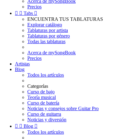
Acerca de mySongBook
Precios


Tabs

ENCUENTRA TUS TABLATURAS
Explorar catálogo
Tablaturas por artista
Tablaturas por género
Todas las tablaturas
Acerca de mySongBook
Precios
Artistas
Blog
Todos los artículos
Categorías
Curso de bajo
Teoría musical
Curso de batería
Noticias y consejos sobre Guitar Pro
Curso de guitarra
Noticias y diversión


Blog

Todos los artículos