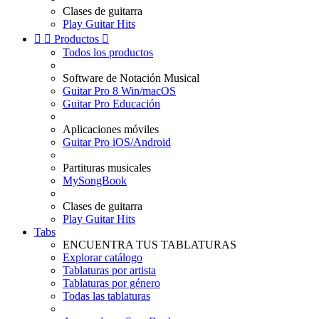
Clases de guitarra
Play Guitar Hits


Productos

Todos los productos
Software de Notación Musical
Guitar Pro 8 Win/macOS
Guitar Pro Educación
Aplicaciones móviles
Guitar Pro iOS/Android
Partituras musicales
MySongBook
Clases de guitarra
Play Guitar Hits
Tabs
ENCUENTRA TUS TABLATURAS
Explorar catálogo
Tablaturas por artista
Tablaturas por género
Todas las tablaturas