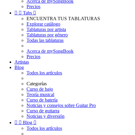
Acerca de mySongBook
Precios


Tabs

ENCUENTRA TUS TABLATURAS
Explorar catálogo
Tablaturas por artista
Tablaturas por género
Todas las tablaturas
Acerca de mySongBook
Precios
Artistas
Blog
Todos los artículos
Categorías
Curso de bajo
Teoría musical
Curso de batería
Noticias y consejos sobre Guitar Pro
Curso de guitarra
Noticias y diversión


Blog

Todos los artículos