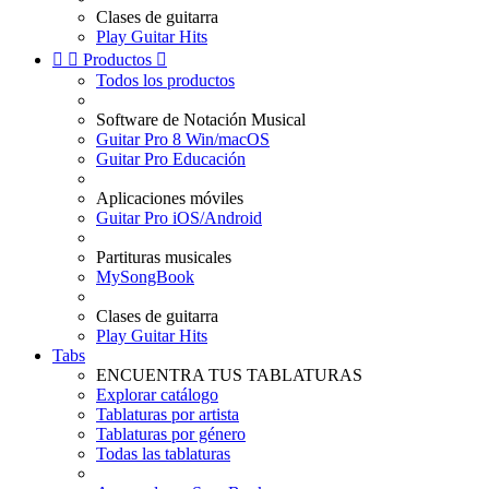
Clases de guitarra
Play Guitar Hits


Productos

Todos los productos
Software de Notación Musical
Guitar Pro 8 Win/macOS
Guitar Pro Educación
Aplicaciones móviles
Guitar Pro iOS/Android
Partituras musicales
MySongBook
Clases de guitarra
Play Guitar Hits
Tabs
ENCUENTRA TUS TABLATURAS
Explorar catálogo
Tablaturas por artista
Tablaturas por género
Todas las tablaturas