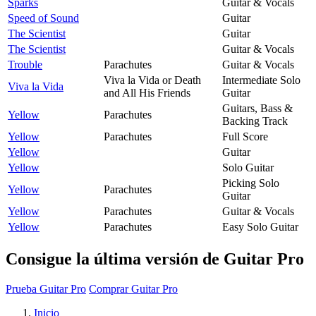
Sparks
Guitar & Vocals
Speed of Sound
Guitar
The Scientist
Guitar
The Scientist
Guitar & Vocals
Trouble
Parachutes
Guitar & Vocals
Viva la Vida or Death
Intermediate Solo
Viva la Vida
and All His Friends
Guitar
Guitars, Bass &
Yellow
Parachutes
Backing Track
Yellow
Parachutes
Full Score
Yellow
Guitar
Yellow
Solo Guitar
Picking Solo
Yellow
Parachutes
Guitar
Yellow
Parachutes
Guitar & Vocals
Yellow
Parachutes
Easy Solo Guitar
Consigue la última versión de Guitar Pro
Prueba Guitar Pro
Comprar Guitar Pro
Inicio