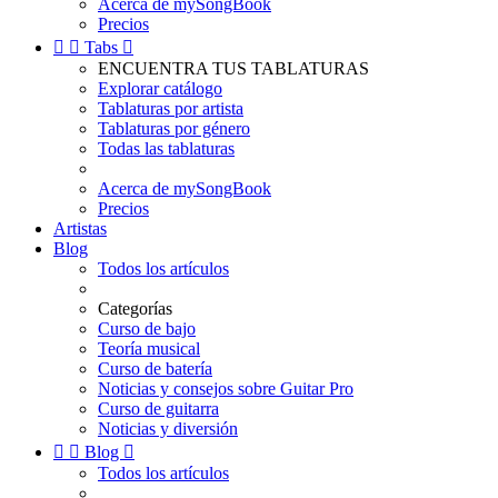
Acerca de mySongBook
Precios


Tabs

ENCUENTRA TUS TABLATURAS
Explorar catálogo
Tablaturas por artista
Tablaturas por género
Todas las tablaturas
Acerca de mySongBook
Precios
Artistas
Blog
Todos los artículos
Categorías
Curso de bajo
Teoría musical
Curso de batería
Noticias y consejos sobre Guitar Pro
Curso de guitarra
Noticias y diversión


Blog

Todos los artículos