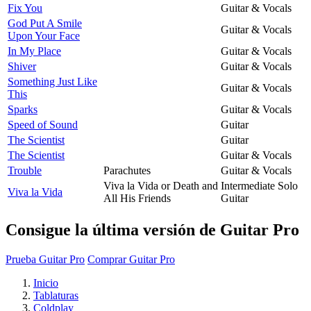
Fix You
Guitar & Vocals
God Put A Smile
Guitar & Vocals
Upon Your Face
In My Place
Guitar & Vocals
Shiver
Guitar & Vocals
Something Just Like
Guitar & Vocals
This
Sparks
Guitar & Vocals
Speed of Sound
Guitar
The Scientist
Guitar
The Scientist
Guitar & Vocals
Trouble
Parachutes
Guitar & Vocals
Viva la Vida or Death and
Intermediate Solo
Viva la Vida
All His Friends
Guitar
Consigue la última versión de Guitar Pro
Prueba Guitar Pro
Comprar Guitar Pro
Inicio
Tablaturas
Coldplay