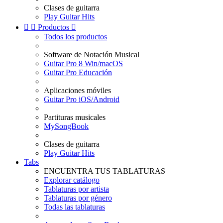
Clases de guitarra
Play Guitar Hits


Productos

Todos los productos
Software de Notación Musical
Guitar Pro 8 Win/macOS
Guitar Pro Educación
Aplicaciones móviles
Guitar Pro iOS/Android
Partituras musicales
MySongBook
Clases de guitarra
Play Guitar Hits
Tabs
ENCUENTRA TUS TABLATURAS
Explorar catálogo
Tablaturas por artista
Tablaturas por género
Todas las tablaturas