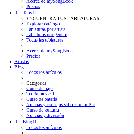
Acerca de mySongBook
Precios


Tabs

ENCUENTRA TUS TABLATURAS
Explorar catálogo
Tablaturas por artista
Tablaturas por género
Todas las tablaturas
Acerca de mySongBook
Precios
Artistas
Blog
Todos los artículos
Categorías
Curso de bajo
Teoría musical
Curso de batería
Noticias y consejos sobre Guitar Pro
Curso de guitarra
Noticias y diversión


Blog

Todos los artículos