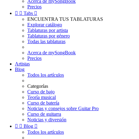
Acerca de mySongBook
Precios


Tabs

ENCUENTRA TUS TABLATURAS
Explorar catálogo
Tablaturas por artista
Tablaturas por género
Todas las tablaturas
Acerca de mySongBook
Precios
Artistas
Blog
Todos los artículos
Categorías
Curso de bajo
Teoría musical
Curso de batería
Noticias y consejos sobre Guitar Pro
Curso de guitarra
Noticias y diversión


Blog

Todos los artículos