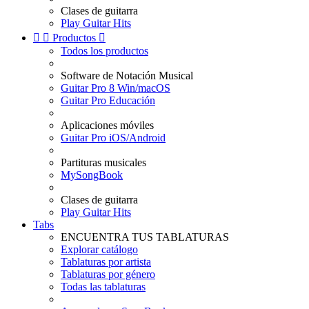
Clases de guitarra
Play Guitar Hits


Productos

Todos los productos
Software de Notación Musical
Guitar Pro 8 Win/macOS
Guitar Pro Educación
Aplicaciones móviles
Guitar Pro iOS/Android
Partituras musicales
MySongBook
Clases de guitarra
Play Guitar Hits
Tabs
ENCUENTRA TUS TABLATURAS
Explorar catálogo
Tablaturas por artista
Tablaturas por género
Todas las tablaturas