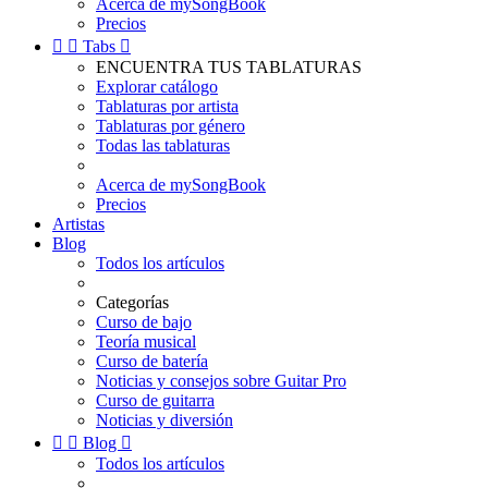
Acerca de mySongBook
Precios


Tabs

ENCUENTRA TUS TABLATURAS
Explorar catálogo
Tablaturas por artista
Tablaturas por género
Todas las tablaturas
Acerca de mySongBook
Precios
Artistas
Blog
Todos los artículos
Categorías
Curso de bajo
Teoría musical
Curso de batería
Noticias y consejos sobre Guitar Pro
Curso de guitarra
Noticias y diversión


Blog

Todos los artículos