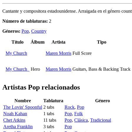
Cantante y compositora estadounidense. Arraigada en el género coun
Número de tablaturas:
2
Géneros:
Pop
,
Country
Título
Álbum
Artista
Tipo
My Church
Maren Morris
Full Score
My Church
Hero
Maren Morris
Guitars, Bass & Backing Track
Artistas Pop
relacionados
Nombre
Tablatura
Género
The Lovin' Spoonful
2 tabs
Rock
,
Pop
Noah Kahan
1 tabs
Pop
,
Folk
Chet Atkins
11 tabs
Pop
,
Clásica
,
Tradicional
Aretha Franklin
3 tabs
Pop