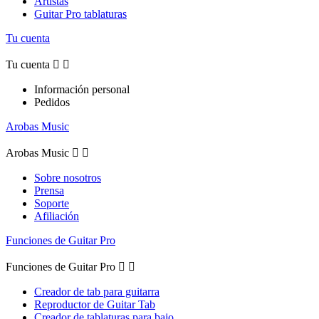
Artistas
Guitar Pro tablaturas
Tu cuenta
Tu cuenta


Información personal
Pedidos
Arobas Music
Arobas Music


Sobre nosotros
Prensa
Soporte
Afiliación
Funciones de Guitar Pro
Funciones de Guitar Pro


Creador de tab para guitarra
Reproductor de Guitar Tab
Creador de tablaturas para bajo