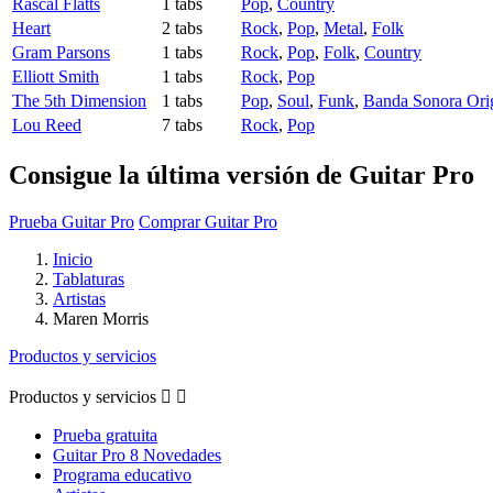
Rascal Flatts
1 tabs
Pop
,
Country
Heart
2 tabs
Rock
,
Pop
,
Metal
,
Folk
Gram Parsons
1 tabs
Rock
,
Pop
,
Folk
,
Country
Elliott Smith
1 tabs
Rock
,
Pop
The 5th Dimension
1 tabs
Pop
,
Soul
,
Funk
,
Banda Sonora Ori
Lou Reed
7 tabs
Rock
,
Pop
Consigue la última versión de Guitar Pro
Prueba Guitar Pro
Comprar Guitar Pro
Inicio
Tablaturas
Artistas
Maren Morris
Productos y servicios
Productos y servicios


Prueba gratuita
Guitar Pro 8 Novedades
Programa educativo