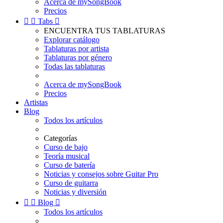
Acerca de mySongBook
Precios


Tabs

ENCUENTRA TUS TABLATURAS
Explorar catálogo
Tablaturas por artista
Tablaturas por género
Todas las tablaturas
Acerca de mySongBook
Precios
Artistas
Blog
Todos los artículos
Categorías
Curso de bajo
Teoría musical
Curso de batería
Noticias y consejos sobre Guitar Pro
Curso de guitarra
Noticias y diversión


Blog

Todos los artículos