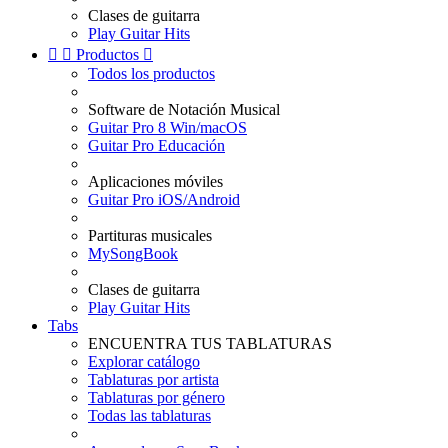
Clases de guitarra
Play Guitar Hits


Productos

Todos los productos
Software de Notación Musical
Guitar Pro 8 Win/macOS
Guitar Pro Educación
Aplicaciones móviles
Guitar Pro iOS/Android
Partituras musicales
MySongBook
Clases de guitarra
Play Guitar Hits
Tabs
ENCUENTRA TUS TABLATURAS
Explorar catálogo
Tablaturas por artista
Tablaturas por género
Todas las tablaturas