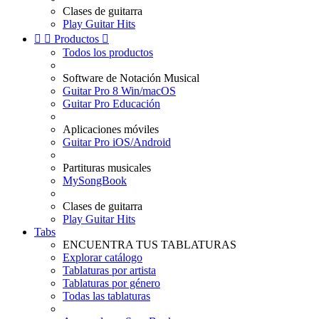
Clases de guitarra
Play Guitar Hits


Productos

Todos los productos
Software de Notación Musical
Guitar Pro 8 Win/macOS
Guitar Pro Educación
Aplicaciones móviles
Guitar Pro iOS/Android
Partituras musicales
MySongBook
Clases de guitarra
Play Guitar Hits
Tabs
ENCUENTRA TUS TABLATURAS
Explorar catálogo
Tablaturas por artista
Tablaturas por género
Todas las tablaturas