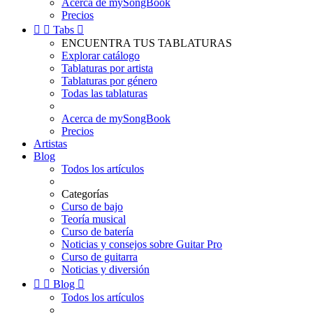
Acerca de mySongBook
Precios


Tabs

ENCUENTRA TUS TABLATURAS
Explorar catálogo
Tablaturas por artista
Tablaturas por género
Todas las tablaturas
Acerca de mySongBook
Precios
Artistas
Blog
Todos los artículos
Categorías
Curso de bajo
Teoría musical
Curso de batería
Noticias y consejos sobre Guitar Pro
Curso de guitarra
Noticias y diversión


Blog

Todos los artículos