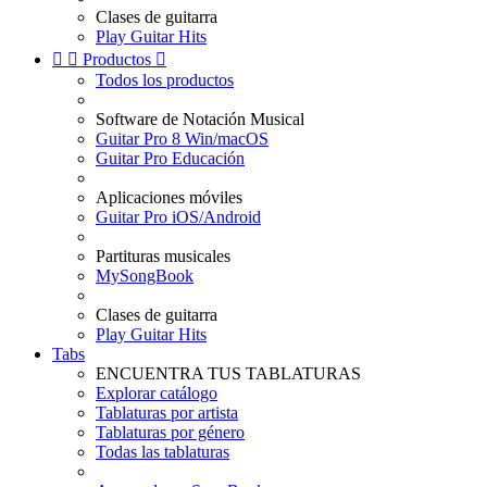
Clases de guitarra
Play Guitar Hits


Productos

Todos los productos
Software de Notación Musical
Guitar Pro 8 Win/macOS
Guitar Pro Educación
Aplicaciones móviles
Guitar Pro iOS/Android
Partituras musicales
MySongBook
Clases de guitarra
Play Guitar Hits
Tabs
ENCUENTRA TUS TABLATURAS
Explorar catálogo
Tablaturas por artista
Tablaturas por género
Todas las tablaturas