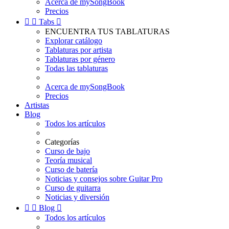
Acerca de mySongBook
Precios


Tabs

ENCUENTRA TUS TABLATURAS
Explorar catálogo
Tablaturas por artista
Tablaturas por género
Todas las tablaturas
Acerca de mySongBook
Precios
Artistas
Blog
Todos los artículos
Categorías
Curso de bajo
Teoría musical
Curso de batería
Noticias y consejos sobre Guitar Pro
Curso de guitarra
Noticias y diversión


Blog

Todos los artículos