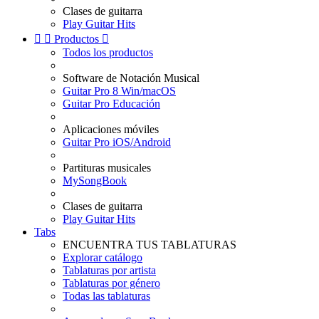
Clases de guitarra
Play Guitar Hits


Productos

Todos los productos
Software de Notación Musical
Guitar Pro 8 Win/macOS
Guitar Pro Educación
Aplicaciones móviles
Guitar Pro iOS/Android
Partituras musicales
MySongBook
Clases de guitarra
Play Guitar Hits
Tabs
ENCUENTRA TUS TABLATURAS
Explorar catálogo
Tablaturas por artista
Tablaturas por género
Todas las tablaturas