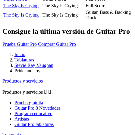
The Sky Is Crying
The Sky Is Crying
Full Score
Guitar, Bass & Backing
The Sky Is Crying
The Sky Is Crying
Track
Consigue la última versión de Guitar Pro
Prueba Guitar Pro
Comprar Guitar Pro
Inicio
Tablaturas
Stevie Ray Vaughan
Pride and Joy
Productos y servicios
Productos y servicios


Prueba gratuita
Guitar Pro 8 Novedades
Programa educativo
Artistas
Guitar Pro tablaturas
Tu cuenta