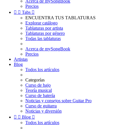
Acerca de mySongBook
Precios


Tabs

ENCUENTRA TUS TABLATURAS
Explorar catálogo
Tablaturas por artista
Tablaturas por género
Todas las tablaturas
Acerca de mySongBook
Precios
Artistas
Blog
Todos los artículos
Categorías
Curso de bajo
Teoría musical
Curso de batería
Noticias y consejos sobre Guitar Pro
Curso de guitarra
Noticias y diversión


Blog

Todos los artículos