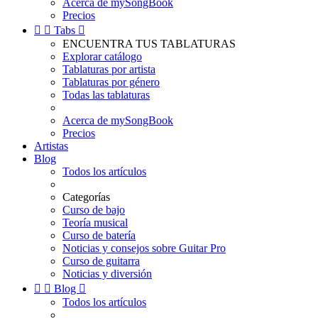
Acerca de mySongBook
Precios


Tabs

ENCUENTRA TUS TABLATURAS
Explorar catálogo
Tablaturas por artista
Tablaturas por género
Todas las tablaturas
Acerca de mySongBook
Precios
Artistas
Blog
Todos los artículos
Categorías
Curso de bajo
Teoría musical
Curso de batería
Noticias y consejos sobre Guitar Pro
Curso de guitarra
Noticias y diversión


Blog

Todos los artículos