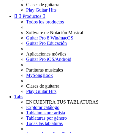
Clases de guitarra
Play Guitar Hits


Productos

Todos los productos
Software de Notación Musical
Guitar Pro 8 Win/macOS
Guitar Pro Educación
Aplicaciones móviles
Guitar Pro iOS/Android
Partituras musicales
MySongBook
Clases de guitarra
Play Guitar Hits
Tabs
ENCUENTRA TUS TABLATURAS
Explorar catálogo
Tablaturas por artista
Tablaturas por género
Todas las tablaturas