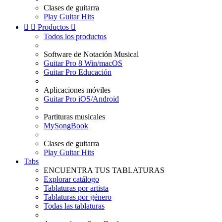
Clases de guitarra
Play Guitar Hits


Productos

Todos los productos
Software de Notación Musical
Guitar Pro 8 Win/macOS
Guitar Pro Educación
Aplicaciones móviles
Guitar Pro iOS/Android
Partituras musicales
MySongBook
Clases de guitarra
Play Guitar Hits
Tabs
ENCUENTRA TUS TABLATURAS
Explorar catálogo
Tablaturas por artista
Tablaturas por género
Todas las tablaturas