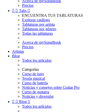
Acerca de mySongBook
Precios


Tabs

ENCUENTRA TUS TABLATURAS
Explorar catálogo
Tablaturas por artista
Tablaturas por género
Todas las tablaturas
Acerca de mySongBook
Precios
Artistas
Blog
Todos los artículos
Categorías
Curso de bajo
Teoría musical
Curso de batería
Noticias y consejos sobre Guitar Pro
Curso de guitarra
Noticias y diversión


Blog

Todos los artículos