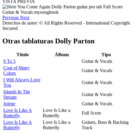
VISTA PREVIA
Previous
Next
Derechos de autor: © All Rights Reserved - International Copyright
Secured
Otras tablaturas
Dolly Parton
Título
Álbum
Tipo
9 To 5
Guitar & Vocals
Coat of Many
Guitar & Vocals
Colors
I Will Always Love
Guitar & Vocals
You
Islands In The
Guitar & Vocals
Stream
Jolene
Guitar & Vocals
Love Is Like A
Love Is Like a
Full Score
Butterfly
Butterfly
Love Is Like A
Love Is Like a
Guitars, Bass & Backing
Butterfly
Butterfly
Track