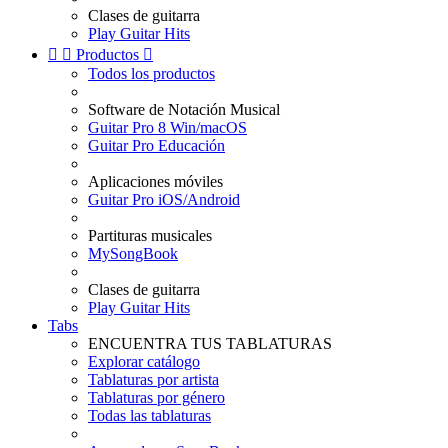
Clases de guitarra
Play Guitar Hits


Productos

Todos los productos
Software de Notación Musical
Guitar Pro 8 Win/macOS
Guitar Pro Educación
Aplicaciones móviles
Guitar Pro iOS/Android
Partituras musicales
MySongBook
Clases de guitarra
Play Guitar Hits
Tabs
ENCUENTRA TUS TABLATURAS
Explorar catálogo
Tablaturas por artista
Tablaturas por género
Todas las tablaturas