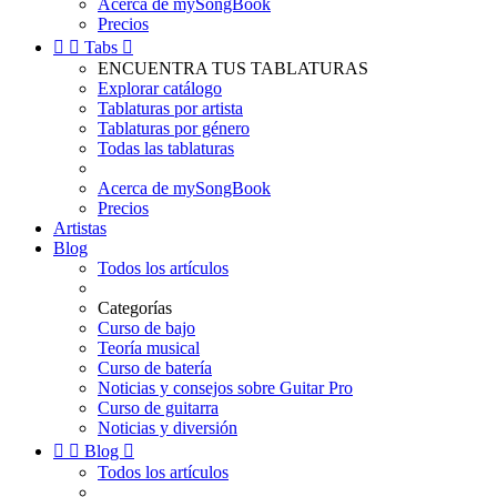
Acerca de mySongBook
Precios


Tabs

ENCUENTRA TUS TABLATURAS
Explorar catálogo
Tablaturas por artista
Tablaturas por género
Todas las tablaturas
Acerca de mySongBook
Precios
Artistas
Blog
Todos los artículos
Categorías
Curso de bajo
Teoría musical
Curso de batería
Noticias y consejos sobre Guitar Pro
Curso de guitarra
Noticias y diversión


Blog

Todos los artículos