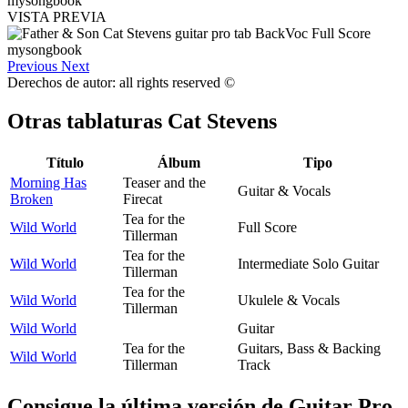
VISTA PREVIA
Previous
Next
Derechos de autor: all rights reserved ©
Otras tablaturas
Cat Stevens
Título
Álbum
Tipo
Morning Has
Teaser and the
Guitar & Vocals
Broken
Firecat
Tea for the
Wild World
Full Score
Tillerman
Tea for the
Wild World
Intermediate Solo Guitar
Tillerman
Tea for the
Wild World
Ukulele & Vocals
Tillerman
Wild World
Guitar
Tea for the
Guitars, Bass & Backing
Wild World
Tillerman
Track
Consigue la última versión de Guitar Pro