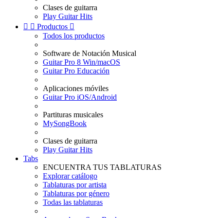
Clases de guitarra
Play Guitar Hits


Productos

Todos los productos
Software de Notación Musical
Guitar Pro 8 Win/macOS
Guitar Pro Educación
Aplicaciones móviles
Guitar Pro iOS/Android
Partituras musicales
MySongBook
Clases de guitarra
Play Guitar Hits
Tabs
ENCUENTRA TUS TABLATURAS
Explorar catálogo
Tablaturas por artista
Tablaturas por género
Todas las tablaturas