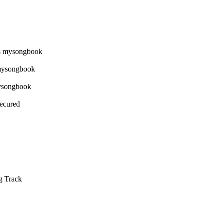
Secured
g Track