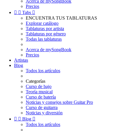
Acerca de mySongBook
Precios


Tabs

ENCUENTRA TUS TABLATURAS
Explorar catálogo
Tablaturas por artista
Tablaturas por género
Todas las tablaturas
Acerca de mySongBook
Precios
Artistas
Blog
Todos los artículos
Categorías
Curso de bajo
Teoría musical
Curso de batería
Noticias y consejos sobre Guitar Pro
Curso de guitarra
Noticias y diversión


Blog

Todos los artículos