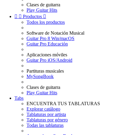
Clases de guitarra
Play Guitar Hits


Productos

Todos los productos
Software de Notación Musical
Guitar Pro 8 Win/macOS
Guitar Pro Educación
Aplicaciones móviles
Guitar Pro iOS/Android
Partituras musicales
MySongBook
Clases de guitarra
Play Guitar Hits
Tabs
ENCUENTRA TUS TABLATURAS
Explorar catálogo
Tablaturas por artista
Tablaturas por género
Todas las tablaturas