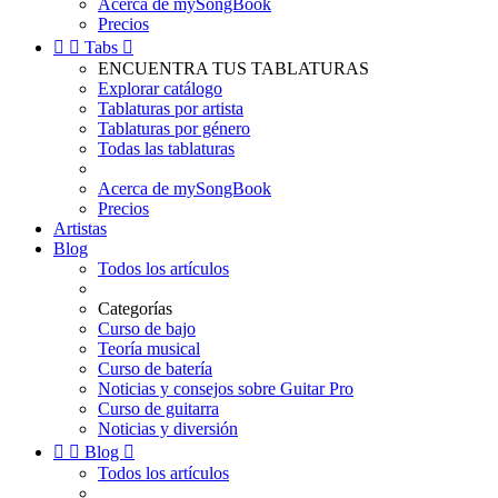
Acerca de mySongBook
Precios


Tabs

ENCUENTRA TUS TABLATURAS
Explorar catálogo
Tablaturas por artista
Tablaturas por género
Todas las tablaturas
Acerca de mySongBook
Precios
Artistas
Blog
Todos los artículos
Categorías
Curso de bajo
Teoría musical
Curso de batería
Noticias y consejos sobre Guitar Pro
Curso de guitarra
Noticias y diversión


Blog

Todos los artículos