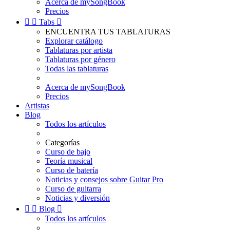
Acerca de mySongBook
Precios


Tabs

ENCUENTRA TUS TABLATURAS
Explorar catálogo
Tablaturas por artista
Tablaturas por género
Todas las tablaturas
Acerca de mySongBook
Precios
Artistas
Blog
Todos los artículos
Categorías
Curso de bajo
Teoría musical
Curso de batería
Noticias y consejos sobre Guitar Pro
Curso de guitarra
Noticias y diversión


Blog

Todos los artículos