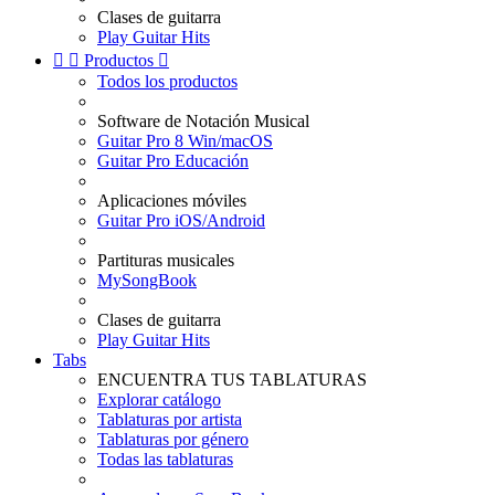
Clases de guitarra
Play Guitar Hits


Productos

Todos los productos
Software de Notación Musical
Guitar Pro 8 Win/macOS
Guitar Pro Educación
Aplicaciones móviles
Guitar Pro iOS/Android
Partituras musicales
MySongBook
Clases de guitarra
Play Guitar Hits
Tabs
ENCUENTRA TUS TABLATURAS
Explorar catálogo
Tablaturas por artista
Tablaturas por género
Todas las tablaturas