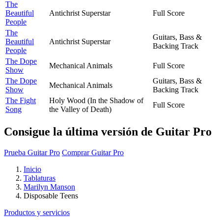
The
Beautiful
Antichrist Superstar
Full Score
People
The
Guitars, Bass &
Beautiful
Antichrist Superstar
Backing Track
People
The Dope
Mechanical Animals
Full Score
Show
The Dope
Guitars, Bass &
Mechanical Animals
Show
Backing Track
The Fight
Holy Wood (In the Shadow of
Full Score
Song
the Valley of Death)
Consigue la última versión de Guitar Pro
Prueba Guitar Pro
Comprar Guitar Pro
Inicio
Tablaturas
Marilyn Manson
Disposable Teens
Productos y servicios