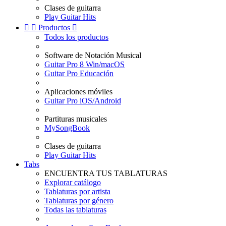
Clases de guitarra
Play Guitar Hits


Productos

Todos los productos
Software de Notación Musical
Guitar Pro 8 Win/macOS
Guitar Pro Educación
Aplicaciones móviles
Guitar Pro iOS/Android
Partituras musicales
MySongBook
Clases de guitarra
Play Guitar Hits
Tabs
ENCUENTRA TUS TABLATURAS
Explorar catálogo
Tablaturas por artista
Tablaturas por género
Todas las tablaturas