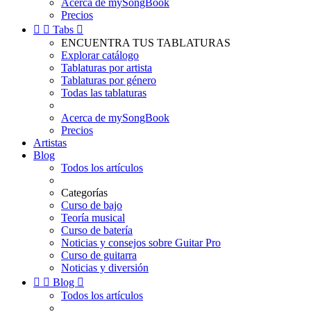
Acerca de mySongBook
Precios


Tabs

ENCUENTRA TUS TABLATURAS
Explorar catálogo
Tablaturas por artista
Tablaturas por género
Todas las tablaturas
Acerca de mySongBook
Precios
Artistas
Blog
Todos los artículos
Categorías
Curso de bajo
Teoría musical
Curso de batería
Noticias y consejos sobre Guitar Pro
Curso de guitarra
Noticias y diversión


Blog

Todos los artículos