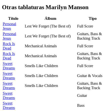
Otras tablaturas
Marilyn Manson
Título
Álbum
Tipo
Personal
Lest We Forget (The Best of)
Full Score
Jesus
Personal
Guitars, Bass &
Lest We Forget (The Best of)
Jesus
Backing Track
Rock Is
Mechanical Animals
Full Score
Dead
Rock Is
Guitars, Bass &
Mechanical Animals
Dead
Backing Track
Sweet
Smells Like Children
Full Score
Dreams
Sweet
Smells Like Children
Guitar & Vocals
Dreams
Sweet
Guitars, Bass &
Smells Like Children
Dreams
Backing Track
Sweet
Guitar
Dreams
Sweet
Bass
Dreams