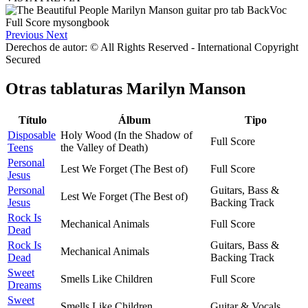
Previous
Next
Derechos de autor: © All Rights Reserved - International Copyright
Secured
Otras tablaturas
Marilyn Manson
Título
Álbum
Tipo
Disposable
Holy Wood (In the Shadow of
Full Score
Teens
the Valley of Death)
Personal
Lest We Forget (The Best of)
Full Score
Jesus
Personal
Guitars, Bass &
Lest We Forget (The Best of)
Jesus
Backing Track
Rock Is
Mechanical Animals
Full Score
Dead
Rock Is
Guitars, Bass &
Mechanical Animals
Dead
Backing Track
Sweet
Smells Like Children
Full Score
Dreams
Sweet
Smells Like Children
Guitar & Vocals