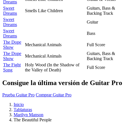
Dreams
Sweet
Guitars, Bass &
Smells Like Children
Dreams
Backing Track
Sweet
Guitar
Dreams
Sweet
Bass
Dreams
The Dope
Mechanical Animals
Full Score
Show
The Dope
Guitars, Bass &
Mechanical Animals
Show
Backing Track
The Fight
Holy Wood (In the Shadow of
Full Score
Song
the Valley of Death)
Consigue la última versión de Guitar Pro
Prueba Guitar Pro
Comprar Guitar Pro
Inicio
Tablaturas
Marilyn Manson
The Beautiful People