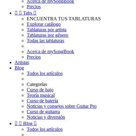
Acerca de mySongBook
Precios


Tabs

ENCUENTRA TUS TABLATURAS
Explorar catálogo
Tablaturas por artista
Tablaturas por género
Todas las tablaturas
Acerca de mySongBook
Precios
Artistas
Blog
Todos los artículos
Categorías
Curso de bajo
Teoría musical
Curso de batería
Noticias y consejos sobre Guitar Pro
Curso de guitarra
Noticias y diversión


Blog

Todos los artículos