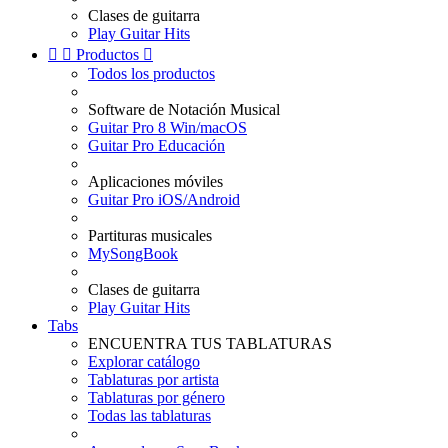
Clases de guitarra
Play Guitar Hits


Productos

Todos los productos
Software de Notación Musical
Guitar Pro 8 Win/macOS
Guitar Pro Educación
Aplicaciones móviles
Guitar Pro iOS/Android
Partituras musicales
MySongBook
Clases de guitarra
Play Guitar Hits
Tabs
ENCUENTRA TUS TABLATURAS
Explorar catálogo
Tablaturas por artista
Tablaturas por género
Todas las tablaturas