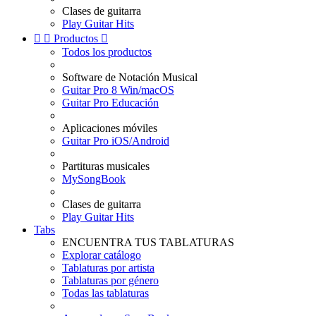
Clases de guitarra
Play Guitar Hits


Productos

Todos los productos
Software de Notación Musical
Guitar Pro 8 Win/macOS
Guitar Pro Educación
Aplicaciones móviles
Guitar Pro iOS/Android
Partituras musicales
MySongBook
Clases de guitarra
Play Guitar Hits
Tabs
ENCUENTRA TUS TABLATURAS
Explorar catálogo
Tablaturas por artista
Tablaturas por género
Todas las tablaturas