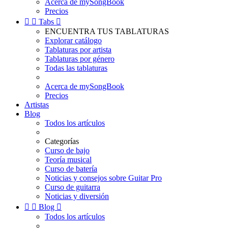
Acerca de mySongBook
Precios


Tabs

ENCUENTRA TUS TABLATURAS
Explorar catálogo
Tablaturas por artista
Tablaturas por género
Todas las tablaturas
Acerca de mySongBook
Precios
Artistas
Blog
Todos los artículos
Categorías
Curso de bajo
Teoría musical
Curso de batería
Noticias y consejos sobre Guitar Pro
Curso de guitarra
Noticias y diversión


Blog

Todos los artículos