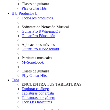
Clases de guitarra
Play Guitar Hits


Productos

Todos los productos
Software de Notación Musical
Guitar Pro 8 Win/macOS
Guitar Pro Educación
Aplicaciones móviles
Guitar Pro iOS/Android
Partituras musicales
MySongBook
Clases de guitarra
Play Guitar Hits
Tabs
ENCUENTRA TUS TABLATURAS
Explorar catálogo
Tablaturas por artista
Tablaturas por género
Todas las tablaturas