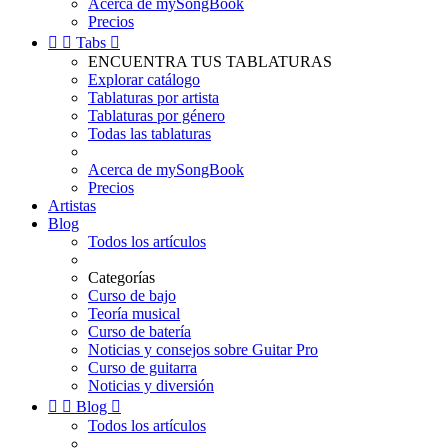
Acerca de mySongBook
Precios


Tabs

ENCUENTRA TUS TABLATURAS
Explorar catálogo
Tablaturas por artista
Tablaturas por género
Todas las tablaturas
Acerca de mySongBook
Precios
Artistas
Blog
Todos los artículos
Categorías
Curso de bajo
Teoría musical
Curso de batería
Noticias y consejos sobre Guitar Pro
Curso de guitarra
Noticias y diversión


Blog

Todos los artículos