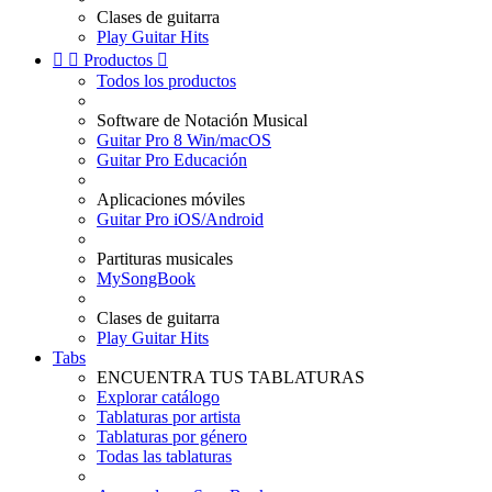
Clases de guitarra
Play Guitar Hits


Productos

Todos los productos
Software de Notación Musical
Guitar Pro 8 Win/macOS
Guitar Pro Educación
Aplicaciones móviles
Guitar Pro iOS/Android
Partituras musicales
MySongBook
Clases de guitarra
Play Guitar Hits
Tabs
ENCUENTRA TUS TABLATURAS
Explorar catálogo
Tablaturas por artista
Tablaturas por género
Todas las tablaturas