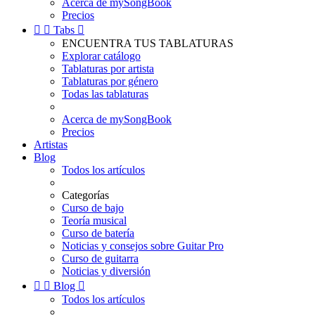
Acerca de mySongBook
Precios


Tabs

ENCUENTRA TUS TABLATURAS
Explorar catálogo
Tablaturas por artista
Tablaturas por género
Todas las tablaturas
Acerca de mySongBook
Precios
Artistas
Blog
Todos los artículos
Categorías
Curso de bajo
Teoría musical
Curso de batería
Noticias y consejos sobre Guitar Pro
Curso de guitarra
Noticias y diversión


Blog

Todos los artículos