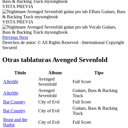
VISTA PREVIA
VISTA PREVIA
Previous
Next
Derechos de autor: © All Rights Reserved - International Copyright
Secured
Otras tablaturas
Avenged Sevenfold
Título
Álbum
Tipo
Avenged
Afterlife
Full Score
Sevenfold
Avenged
Guitars, Bass & Backing
Afterlife
Sevenfold
Track
Bat Country
City of Evil
Full Score
Guitars, Bass & Backing
Bat Country
City of Evil
Track
Beast and the
City of Evil
Full Score
Harlot