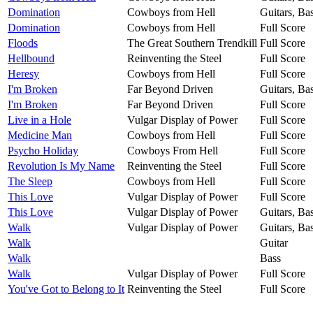
Domination
Cowboys from Hell
Guitars, Ba
Domination
Cowboys from Hell
Full Score
Floods
The Great Southern Trendkill
Full Score
Hellbound
Reinventing the Steel
Full Score
Heresy
Cowboys from Hell
Full Score
I'm Broken
Far Beyond Driven
Guitars, Ba
I'm Broken
Far Beyond Driven
Full Score
Live in a Hole
Vulgar Display of Power
Full Score
Medicine Man
Cowboys from Hell
Full Score
Psycho Holiday
Cowboys From Hell
Full Score
Revolution Is My Name
Reinventing the Steel
Full Score
The Sleep
Cowboys from Hell
Full Score
This Love
Vulgar Display of Power
Full Score
This Love
Vulgar Display of Power
Guitars, Ba
Walk
Vulgar Display of Power
Guitars, Ba
Walk
Guitar
Walk
Bass
Walk
Vulgar Display of Power
Full Score
You've Got to Belong to It
Reinventing the Steel
Full Score