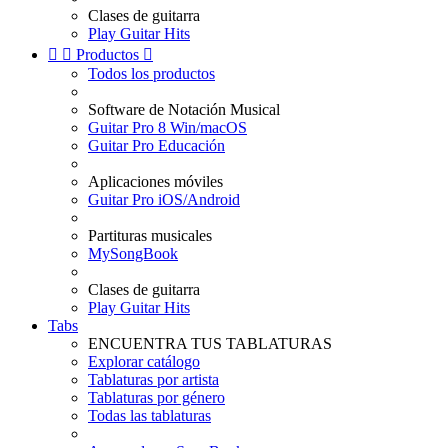
Clases de guitarra
Play Guitar Hits


Productos

Todos los productos
Software de Notación Musical
Guitar Pro 8 Win/macOS
Guitar Pro Educación
Aplicaciones móviles
Guitar Pro iOS/Android
Partituras musicales
MySongBook
Clases de guitarra
Play Guitar Hits
Tabs
ENCUENTRA TUS TABLATURAS
Explorar catálogo
Tablaturas por artista
Tablaturas por género
Todas las tablaturas