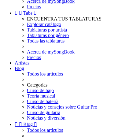
Acerca de mySongBook
Precios


Tabs

ENCUENTRA TUS TABLATURAS
Explorar catálogo
Tablaturas por artista
Tablaturas por género
Todas las tablaturas
Acerca de mySongBook
Precios
Artistas
Blog
Todos los artículos
Categorías
Curso de bajo
Teoría musical
Curso de batería
Noticias y consejos sobre Guitar Pro
Curso de guitarra
Noticias y diversión


Blog

Todos los artículos