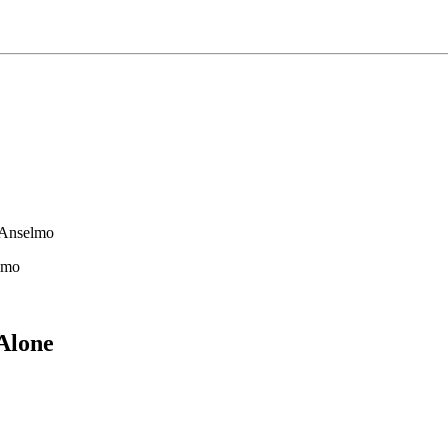
 Anselmo
lmo
Alone