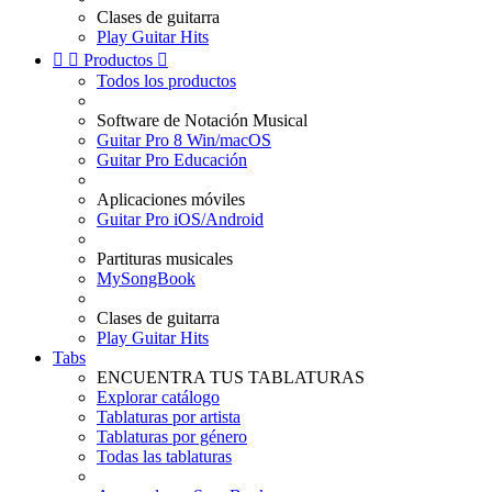
Clases de guitarra
Play Guitar Hits


Productos

Todos los productos
Software de Notación Musical
Guitar Pro 8 Win/macOS
Guitar Pro Educación
Aplicaciones móviles
Guitar Pro iOS/Android
Partituras musicales
MySongBook
Clases de guitarra
Play Guitar Hits
Tabs
ENCUENTRA TUS TABLATURAS
Explorar catálogo
Tablaturas por artista
Tablaturas por género
Todas las tablaturas