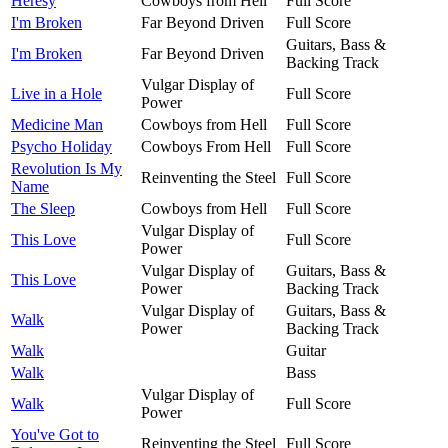
Heresy
Cowboys from Hell
Full Score
I'm Broken
Far Beyond Driven
Full Score
Guitars, Bass &
I'm Broken
Far Beyond Driven
Backing Track
Vulgar Display of
Live in a Hole
Full Score
Power
Medicine Man
Cowboys from Hell
Full Score
Psycho Holiday
Cowboys From Hell
Full Score
Revolution Is My
Reinventing the Steel
Full Score
Name
The Sleep
Cowboys from Hell
Full Score
Vulgar Display of
This Love
Full Score
Power
Vulgar Display of
Guitars, Bass &
This Love
Power
Backing Track
Vulgar Display of
Guitars, Bass &
Walk
Power
Backing Track
Walk
Guitar
Walk
Bass
Vulgar Display of
Walk
Full Score
Power
You've Got to
Reinventing the Steel
Full Score