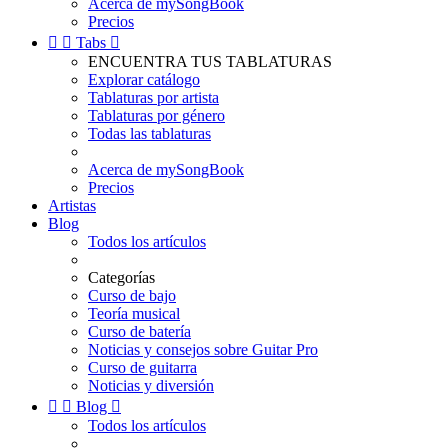
Acerca de mySongBook
Precios


Tabs

ENCUENTRA TUS TABLATURAS
Explorar catálogo
Tablaturas por artista
Tablaturas por género
Todas las tablaturas
Acerca de mySongBook
Precios
Artistas
Blog
Todos los artículos
Categorías
Curso de bajo
Teoría musical
Curso de batería
Noticias y consejos sobre Guitar Pro
Curso de guitarra
Noticias y diversión


Blog

Todos los artículos