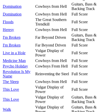
Guitars, Bass &
Domination
Cowboys from Hell
Backing Track
Domination
Cowboys from Hell
Full Score
The Great Southern
Floods
Full Score
Trendkill
Heresy
Cowboys from Hell
Full Score
Guitars, Bass &
I'm Broken
Far Beyond Driven
Backing Track
I'm Broken
Far Beyond Driven
Full Score
Vulgar Display of
Live in a Hole
Full Score
Power
Medicine Man
Cowboys from Hell
Full Score
Psycho Holiday
Cowboys From Hell
Full Score
Revolution Is My
Reinventing the Steel
Full Score
Name
The Sleep
Cowboys from Hell
Full Score
Vulgar Display of
This Love
Full Score
Power
Vulgar Display of
Guitars, Bass &
This Love
Power
Backing Track
Vulgar Display of
Guitars, Bass &
Walk
Power
Backing Track