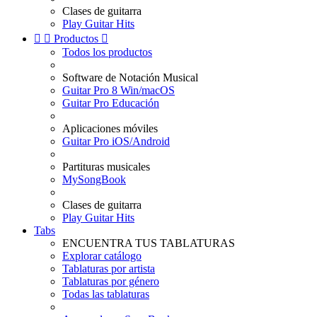
Clases de guitarra
Play Guitar Hits


Productos

Todos los productos
Software de Notación Musical
Guitar Pro 8 Win/macOS
Guitar Pro Educación
Aplicaciones móviles
Guitar Pro iOS/Android
Partituras musicales
MySongBook
Clases de guitarra
Play Guitar Hits
Tabs
ENCUENTRA TUS TABLATURAS
Explorar catálogo
Tablaturas por artista
Tablaturas por género
Todas las tablaturas