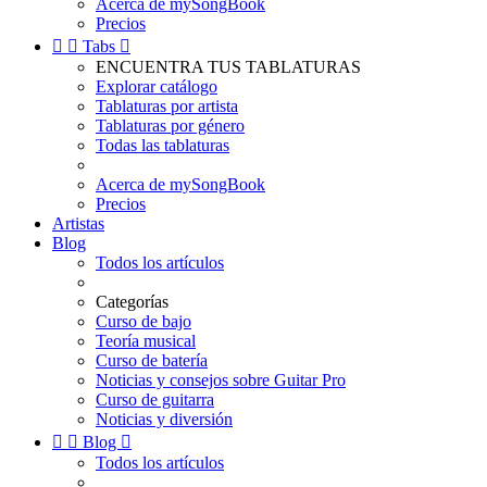
Acerca de mySongBook
Precios


Tabs

ENCUENTRA TUS TABLATURAS
Explorar catálogo
Tablaturas por artista
Tablaturas por género
Todas las tablaturas
Acerca de mySongBook
Precios
Artistas
Blog
Todos los artículos
Categorías
Curso de bajo
Teoría musical
Curso de batería
Noticias y consejos sobre Guitar Pro
Curso de guitarra
Noticias y diversión


Blog

Todos los artículos