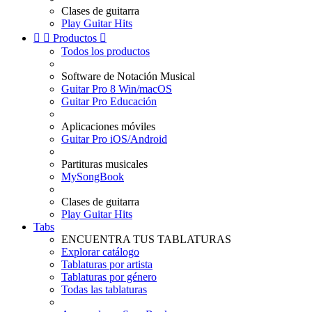
Clases de guitarra
Play Guitar Hits


Productos

Todos los productos
Software de Notación Musical
Guitar Pro 8 Win/macOS
Guitar Pro Educación
Aplicaciones móviles
Guitar Pro iOS/Android
Partituras musicales
MySongBook
Clases de guitarra
Play Guitar Hits
Tabs
ENCUENTRA TUS TABLATURAS
Explorar catálogo
Tablaturas por artista
Tablaturas por género
Todas las tablaturas