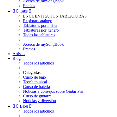
Acerca de mySongBook
Precios


Tabs

ENCUENTRA TUS TABLATURAS
Explorar catálogo
Tablaturas por artista
Tablaturas por género
Todas las tablaturas
Acerca de mySongBook
Precios
Artistas
Blog
Todos los artículos
Categorías
Curso de bajo
Teoría musical
Curso de batería
Noticias y consejos sobre Guitar Pro
Curso de guitarra
Noticias y diversión


Blog

Todos los artículos