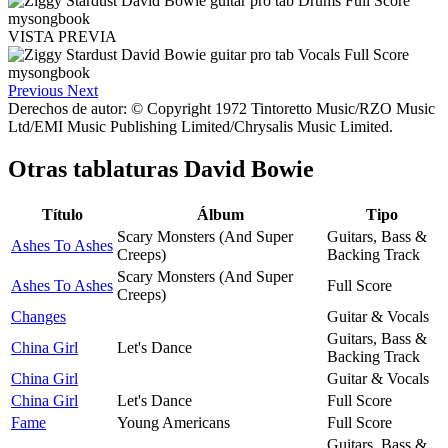
VISTA PREVIA
Previous
Next
Derechos de autor: © Copyright 1972 Tintoretto Music/RZO Music
Ltd/EMI Music Publishing Limited/Chrysalis Music Limited.
Otras tablaturas
David Bowie
Título
Álbum
Tipo
Scary Monsters (And Super
Guitars, Bass &
Ashes To Ashes
Creeps)
Backing Track
Scary Monsters (And Super
Ashes To Ashes
Full Score
Creeps)
Changes
Guitar & Vocals
Guitars, Bass &
China Girl
Let's Dance
Backing Track
China Girl
Guitar & Vocals
China Girl
Let's Dance
Full Score
Fame
Young Americans
Full Score
Guitars, Bass &