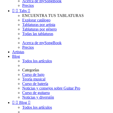
Acerca de mySongBook
Precios


Tabs

ENCUENTRA TUS TABLATURAS
Explorar catálogo
Tablaturas por artista
Tablaturas por género
Todas las tablaturas
Acerca de mySongBook
Precios
Artistas
Blog
Todos los artículos
Categorías
Curso de bajo
Teoría musical
Curso de batería
Noticias y consejos sobre Guitar Pro
Curso de guitarra
Noticias y diversión


Blog

Todos los artículos