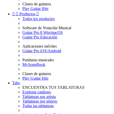
Clases de guitarra
Play Guitar Hits


Productos

Todos los productos
Software de Notación Musical
Guitar Pro 8 Win/macOS
Guitar Pro Educación
Aplicaciones móviles
Guitar Pro iOS/Android
Partituras musicales
MySongBook
Clases de guitarra
Play Guitar Hits
Tabs
ENCUENTRA TUS TABLATURAS
Explorar catálogo
Tablaturas por artista
Tablaturas por género
Todas las tablaturas