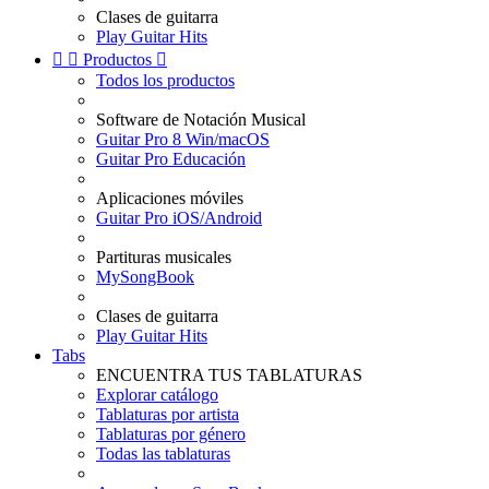
Clases de guitarra
Play Guitar Hits


Productos

Todos los productos
Software de Notación Musical
Guitar Pro 8 Win/macOS
Guitar Pro Educación
Aplicaciones móviles
Guitar Pro iOS/Android
Partituras musicales
MySongBook
Clases de guitarra
Play Guitar Hits
Tabs
ENCUENTRA TUS TABLATURAS
Explorar catálogo
Tablaturas por artista
Tablaturas por género
Todas las tablaturas