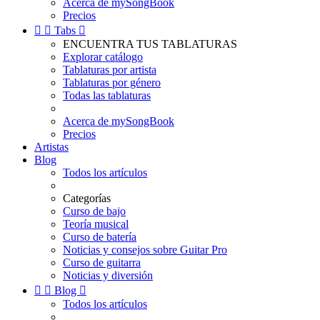
Acerca de mySongBook
Precios


Tabs

ENCUENTRA TUS TABLATURAS
Explorar catálogo
Tablaturas por artista
Tablaturas por género
Todas las tablaturas
Acerca de mySongBook
Precios
Artistas
Blog
Todos los artículos
Categorías
Curso de bajo
Teoría musical
Curso de batería
Noticias y consejos sobre Guitar Pro
Curso de guitarra
Noticias y diversión


Blog

Todos los artículos