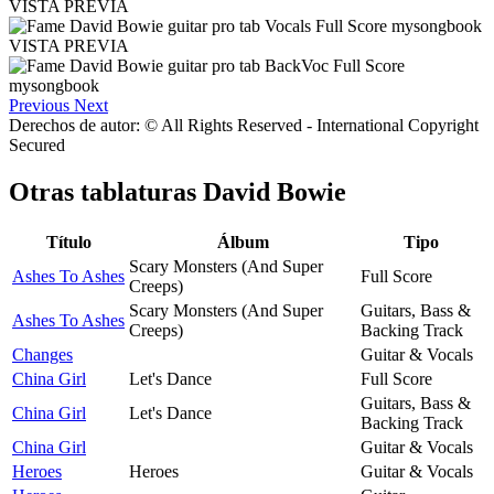
VISTA PREVIA
VISTA PREVIA
Previous
Next
Derechos de autor: © All Rights Reserved - International Copyright
Secured
Otras tablaturas
David Bowie
Título
Álbum
Tipo
Scary Monsters (And Super
Ashes To Ashes
Full Score
Creeps)
Scary Monsters (And Super
Guitars, Bass &
Ashes To Ashes
Creeps)
Backing Track
Changes
Guitar & Vocals
China Girl
Let's Dance
Full Score
Guitars, Bass &
China Girl
Let's Dance
Backing Track
China Girl
Guitar & Vocals
Heroes
Heroes
Guitar & Vocals