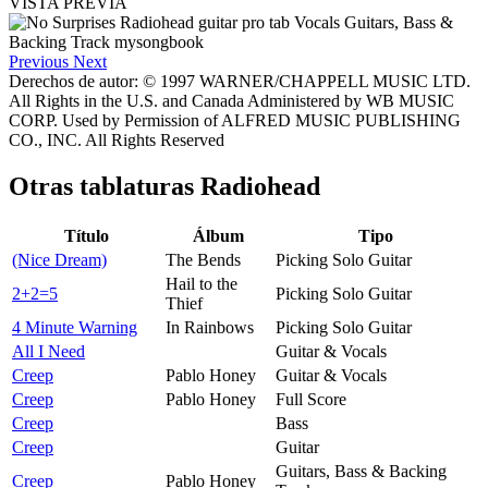
VISTA PREVIA
Previous
Next
Derechos de autor: © 1997 WARNER/CHAPPELL MUSIC LTD.
All Rights in the U.S. and Canada Administered by WB MUSIC
CORP. Used by Permission of ALFRED MUSIC PUBLISHING
CO., INC. All Rights Reserved
Otras tablaturas
Radiohead
Título
Álbum
Tipo
(Nice Dream)
The Bends
Picking Solo Guitar
Hail to the
2+2=5
Picking Solo Guitar
Thief
4 Minute Warning
In Rainbows
Picking Solo Guitar
All I Need
Guitar & Vocals
Creep
Pablo Honey
Guitar & Vocals
Creep
Pablo Honey
Full Score
Creep
Bass
Creep
Guitar
Guitars, Bass & Backing
Creep
Pablo Honey