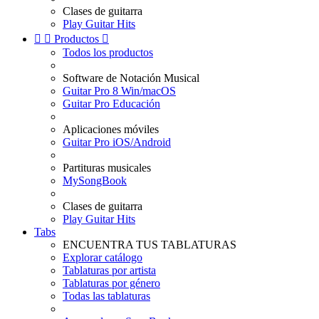
Clases de guitarra
Play Guitar Hits


Productos

Todos los productos
Software de Notación Musical
Guitar Pro 8 Win/macOS
Guitar Pro Educación
Aplicaciones móviles
Guitar Pro iOS/Android
Partituras musicales
MySongBook
Clases de guitarra
Play Guitar Hits
Tabs
ENCUENTRA TUS TABLATURAS
Explorar catálogo
Tablaturas por artista
Tablaturas por género
Todas las tablaturas