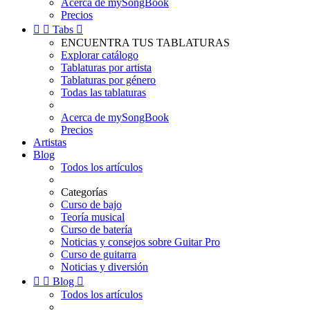
Acerca de mySongBook
Precios


Tabs

ENCUENTRA TUS TABLATURAS
Explorar catálogo
Tablaturas por artista
Tablaturas por género
Todas las tablaturas
Acerca de mySongBook
Precios
Artistas
Blog
Todos los artículos
Categorías
Curso de bajo
Teoría musical
Curso de batería
Noticias y consejos sobre Guitar Pro
Curso de guitarra
Noticias y diversión


Blog

Todos los artículos