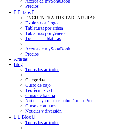
Acerca de mySongBook
Precios


Tabs

ENCUENTRA TUS TABLATURAS
Explorar catálogo
Tablaturas por artista
Tablaturas por género
Todas las tablaturas
Acerca de mySongBook
Precios
Artistas
Blog
Todos los artículos
Categorías
Curso de bajo
Teoría musical
Curso de batería
Noticias y consejos sobre Guitar Pro
Curso de guitarra
Noticias y diversión


Blog

Todos los artículos