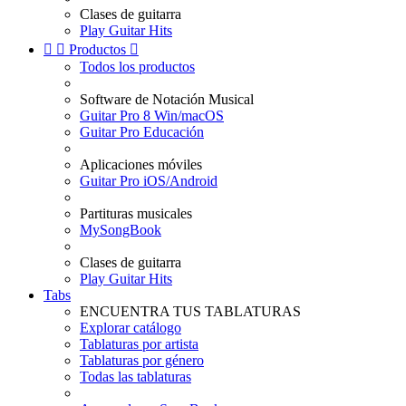
Clases de guitarra
Play Guitar Hits


Productos

Todos los productos
Software de Notación Musical
Guitar Pro 8 Win/macOS
Guitar Pro Educación
Aplicaciones móviles
Guitar Pro iOS/Android
Partituras musicales
MySongBook
Clases de guitarra
Play Guitar Hits
Tabs
ENCUENTRA TUS TABLATURAS
Explorar catálogo
Tablaturas por artista
Tablaturas por género
Todas las tablaturas