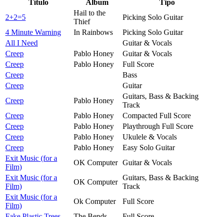
Título
Álbum
Tipo
Hail to the
2+2=5
Picking Solo Guitar
Thief
4 Minute Warning
In Rainbows
Picking Solo Guitar
All I Need
Guitar & Vocals
Creep
Pablo Honey
Guitar & Vocals
Creep
Pablo Honey
Full Score
Creep
Bass
Creep
Guitar
Guitars, Bass & Backing
Creep
Pablo Honey
Track
Creep
Pablo Honey
Compacted Full Score
Creep
Pablo Honey
Playthrough Full Score
Creep
Pablo Honey
Ukulele & Vocals
Creep
Pablo Honey
Easy Solo Guitar
Exit Music (for a
OK Computer
Guitar & Vocals
Film)
Exit Music (for a
Guitars, Bass & Backing
OK Computer
Film)
Track
Exit Music (for a
Ok Computer
Full Score
Film)
Fake Plastic Trees
The Bends
Full Score