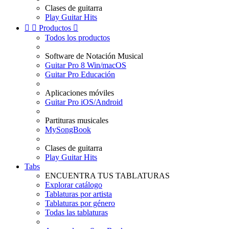
Clases de guitarra
Play Guitar Hits


Productos

Todos los productos
Software de Notación Musical
Guitar Pro 8 Win/macOS
Guitar Pro Educación
Aplicaciones móviles
Guitar Pro iOS/Android
Partituras musicales
MySongBook
Clases de guitarra
Play Guitar Hits
Tabs
ENCUENTRA TUS TABLATURAS
Explorar catálogo
Tablaturas por artista
Tablaturas por género
Todas las tablaturas