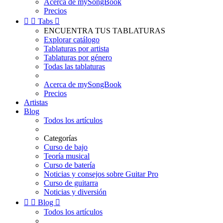
Acerca de mySongBook
Precios


Tabs

ENCUENTRA TUS TABLATURAS
Explorar catálogo
Tablaturas por artista
Tablaturas por género
Todas las tablaturas
Acerca de mySongBook
Precios
Artistas
Blog
Todos los artículos
Categorías
Curso de bajo
Teoría musical
Curso de batería
Noticias y consejos sobre Guitar Pro
Curso de guitarra
Noticias y diversión


Blog

Todos los artículos