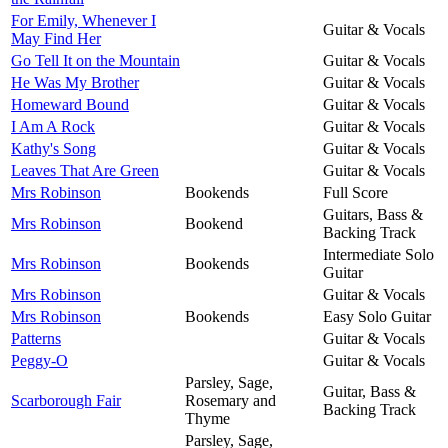
For Emily, Whenever I
Guitar & Vocals
May Find Her
Go Tell It on the Mountain
Guitar & Vocals
He Was My Brother
Guitar & Vocals
Homeward Bound
Guitar & Vocals
I Am A Rock
Guitar & Vocals
Kathy's Song
Guitar & Vocals
Leaves That Are Green
Guitar & Vocals
Mrs Robinson
Bookends
Full Score
Guitars, Bass &
Mrs Robinson
Bookend
Backing Track
Intermediate Solo
Mrs Robinson
Bookends
Guitar
Mrs Robinson
Guitar & Vocals
Mrs Robinson
Bookends
Easy Solo Guitar
Patterns
Guitar & Vocals
Peggy-O
Guitar & Vocals
Parsley, Sage,
Guitar, Bass &
Scarborough Fair
Rosemary and
Backing Track
Thyme
Parsley, Sage,