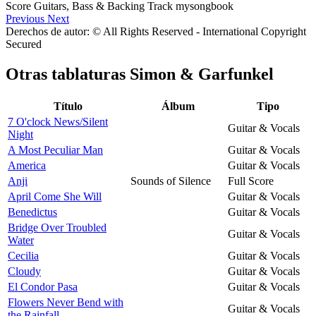
Previous
Next
Derechos de autor: © All Rights Reserved - International Copyright
Secured
Otras tablaturas
Simon & Garfunkel
Título
Álbum
Tipo
7 O'clock News/Silent
Guitar & Vocals
Night
A Most Peculiar Man
Guitar & Vocals
America
Guitar & Vocals
Anji
Sounds of Silence
Full Score
April Come She Will
Guitar & Vocals
Benedictus
Guitar & Vocals
Bridge Over Troubled
Guitar & Vocals
Water
Cecilia
Guitar & Vocals
Cloudy
Guitar & Vocals
El Condor Pasa
Guitar & Vocals
Flowers Never Bend with
Guitar & Vocals
the Rainfall