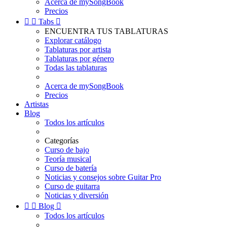
Acerca de mySongBook
Precios


Tabs

ENCUENTRA TUS TABLATURAS
Explorar catálogo
Tablaturas por artista
Tablaturas por género
Todas las tablaturas
Acerca de mySongBook
Precios
Artistas
Blog
Todos los artículos
Categorías
Curso de bajo
Teoría musical
Curso de batería
Noticias y consejos sobre Guitar Pro
Curso de guitarra
Noticias y diversión


Blog

Todos los artículos