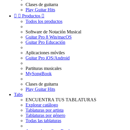
Clases de guitarra
Play Guitar Hits


Productos

Todos los productos
Software de Notación Musical
Guitar Pro 8 Win/macOS
Guitar Pro Educación
Aplicaciones móviles
Guitar Pro iOS/Android
Partituras musicales
MySongBook
Clases de guitarra
Play Guitar Hits
Tabs
ENCUENTRA TUS TABLATURAS
Explorar catálogo
Tablaturas por artista
Tablaturas por género
Todas las tablaturas