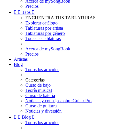
Acerca de mySongBook
Precios


Tabs

ENCUENTRA TUS TABLATURAS
Explorar catálogo
Tablaturas por artista
Tablaturas por género
Todas las tablaturas
Acerca de mySongBook
Precios
Artistas
Blog
Todos los artículos
Categorías
Curso de bajo
Teoría musical
Curso de batería
Noticias y consejos sobre Guitar Pro
Curso de guitarra
Noticias y diversión


Blog

Todos los artículos