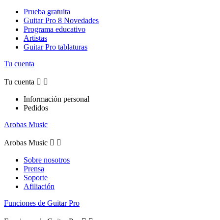
Prueba gratuita
Guitar Pro 8 Novedades
Programa educativo
Artistas
Guitar Pro tablaturas
Tu cuenta
Tu cuenta


Información personal
Pedidos
Arobas Music
Arobas Music


Sobre nosotros
Prensa
Soporte
Afiliación
Funciones de Guitar Pro