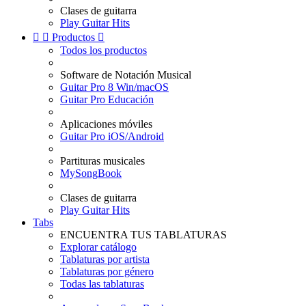
Clases de guitarra
Play Guitar Hits


Productos

Todos los productos
Software de Notación Musical
Guitar Pro 8 Win/macOS
Guitar Pro Educación
Aplicaciones móviles
Guitar Pro iOS/Android
Partituras musicales
MySongBook
Clases de guitarra
Play Guitar Hits
Tabs
ENCUENTRA TUS TABLATURAS
Explorar catálogo
Tablaturas por artista
Tablaturas por género
Todas las tablaturas