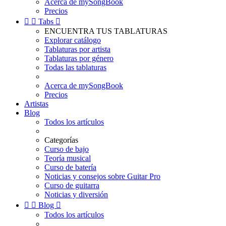
Acerca de mySongBook
Precios


Tabs

ENCUENTRA TUS TABLATURAS
Explorar catálogo
Tablaturas por artista
Tablaturas por género
Todas las tablaturas
Acerca de mySongBook
Precios
Artistas
Blog
Todos los artículos
Categorías
Curso de bajo
Teoría musical
Curso de batería
Noticias y consejos sobre Guitar Pro
Curso de guitarra
Noticias y diversión


Blog

Todos los artículos