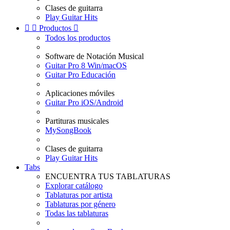
Clases de guitarra
Play Guitar Hits


Productos

Todos los productos
Software de Notación Musical
Guitar Pro 8 Win/macOS
Guitar Pro Educación
Aplicaciones móviles
Guitar Pro iOS/Android
Partituras musicales
MySongBook
Clases de guitarra
Play Guitar Hits
Tabs
ENCUENTRA TUS TABLATURAS
Explorar catálogo
Tablaturas por artista
Tablaturas por género
Todas las tablaturas