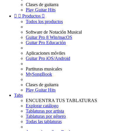
Clases de guitarra
Play Guitar Hits


Productos

Todos los productos
Software de Notación Musical
Guitar Pro 8 Win/macOS
Guitar Pro Educación
Aplicaciones móviles
Guitar Pro iOS/Android
Partituras musicales
MySongBook
Clases de guitarra
Play Guitar Hits
Tabs
ENCUENTRA TUS TABLATURAS
Explorar catálogo
Tablaturas por artista
Tablaturas por género
Todas las tablaturas