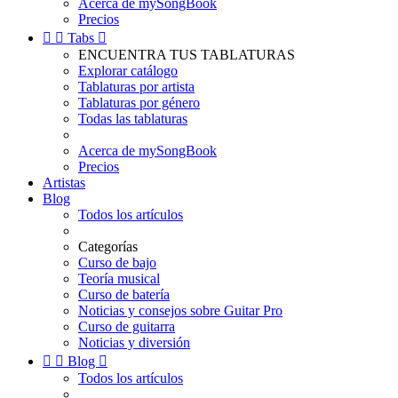
Acerca de mySongBook
Precios


Tabs

ENCUENTRA TUS TABLATURAS
Explorar catálogo
Tablaturas por artista
Tablaturas por género
Todas las tablaturas
Acerca de mySongBook
Precios
Artistas
Blog
Todos los artículos
Categorías
Curso de bajo
Teoría musical
Curso de batería
Noticias y consejos sobre Guitar Pro
Curso de guitarra
Noticias y diversión


Blog

Todos los artículos