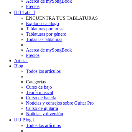
Acerca de mySongBook
Precios


Tabs

ENCUENTRA TUS TABLATURAS
Explorar catálogo
Tablaturas por artista
Tablaturas por género
Todas las tablaturas
Acerca de mySongBook
Precios
Artistas
Blog
Todos los artículos
Categorías
Curso de bajo
Teoría musical
Curso de batería
Noticias y consejos sobre Guitar Pro
Curso de guitarra
Noticias y diversión


Blog

Todos los artículos