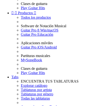
Clases de guitarra
Play Guitar Hits


Productos

Todos los productos
Software de Notación Musical
Guitar Pro 8 Win/macOS
Guitar Pro Educación
Aplicaciones móviles
Guitar Pro iOS/Android
Partituras musicales
MySongBook
Clases de guitarra
Play Guitar Hits
Tabs
ENCUENTRA TUS TABLATURAS
Explorar catálogo
Tablaturas por artista
Tablaturas por género
Todas las tablaturas