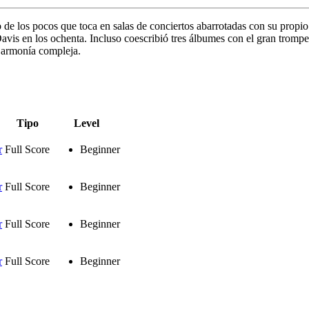
o de los pocos que toca en salas de conciertos abarrotadas con su pro
is en los ochenta. Incluso coescribió tres álbumes con el gran trompeti
a armonía compleja.
Tipo
Level
r
Full Score
Beginner
r
Full Score
Beginner
r
Full Score
Beginner
r
Full Score
Beginner