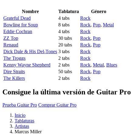
Nombre
Tablatura
Género
Grateful Dead
4 tabs
Rock
Bowling for Soup
8 tabs
Rock
,
Pop
,
Metal
Eddie Cochran
4 tabs
Rock
ZZ Top
30 tabs
Rock
,
Pop
Renaud
20 tabs
Rock
,
Pop
Dick Dale & His Del-Tones
3 tabs
Rock
The Troggs
2 tabs
Rock
Kenny Wayne Shepherd
2 tabs
Rock
,
Metal
,
Blues
Dire Straits
50 tabs
Rock
,
Pop
The Killers
2 tabs
Rock
Consigue la última versión de Guitar Pro
Prueba Guitar Pro
Comprar Guitar Pro
Inicio
Tablaturas
Artistas
Marcus Miller